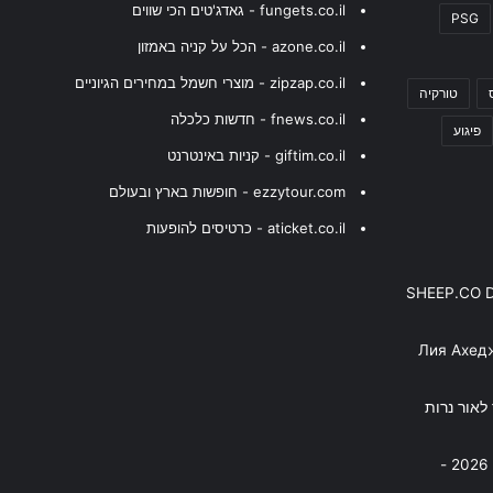
fungets.co.il - גאדג'טים הכי שווים
PSG
azone.co.il - הכל על קניה באמזון
zipzap.co.il - מוצרי חשמל במחירים הגיוניים
טורקיה
fnews.co.il - חדשות כלכלה
פיגוע
giftim.co.il - קניות באינטרנט
ezzytour.com - חופשות בארץ ובעולם
aticket.co.il - כרטיסים להופעות
SHEEP.CO 
Лия Ахед
פסנתר לאור נרות
בניה ברבי - חוגג עשור על הבמות! 2026 -