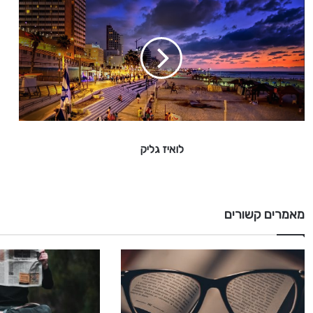
ל
ו
א
י
ז
ג
ל
י
ק
לואיז גליק
מאמרים קשורים