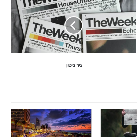
נ
י
ר
ב
י
ט
ו
ן
ניר ביטון