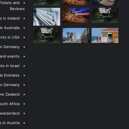
Tickets and
Reviews
 in Ireland
n Australia
ents in USA
 in Germany
 and events
s in Israel
ab Emirates
 in Germany
New Zealand
outh Africa
hweizerland
 in Austria