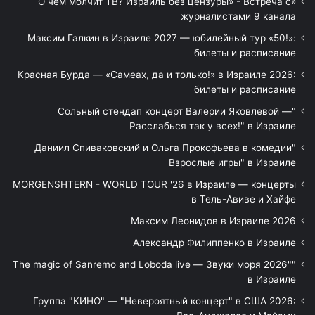
«О чём молчит ТВ? Израиль без цензуры» - Встреча с
журналистами 9 канала
Максим Галкин в Израиле 2027 — юбилейный тур «50!»:
билеты и расписание
Красная Бурда — «Самеах, да и только!» в Израиле 2026:
билеты и расписание
"Сольный стендап концерт Валерии Яковлевой —
Расслабься так у всех!" в Израиле
"Даниил Спиваковский и Ольга Прокофьева в комедии
Взрослые игры" в Израиле
MORGENSHTERN - WORLD TOUR '26 в Израиле — концерты
в Тель-Авиве и Хайфе
Максим Леонидов в Израиле 2026
Александр Филиппенко в Израиле
"The magic of Sanremo and Loboda live — Звуки моря 2026"
в Израиле
Группа "КИНО" — "Невероятный концерт" в США 2026: