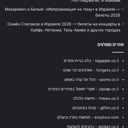
Лос-Анджелес и Майами
Макаревич и Белый: «Импровизация на тему» в Израиле —
билеты 2026
Семён Слепаков в Израиле 2026 — билеты на концерты в
Хайфе, Нетании, Тель-Авиве и других городах
אתרים מומלצים
bigapple.co.il - בלוג בניית אתרים
fungets.co.il - גאדג'טים הכי שווים
azone.co.il - הכל על קניה באמזון
zipzap.co.il - מוצרי חשמל במחירים הגיוניים
fnews.co.il - חדשות כלכלה
giftim.co.il - קניות באינטרנט
ezzytour.com - חופשות בארץ ובעולם
aticket.co.il - כרטיסים להופעות