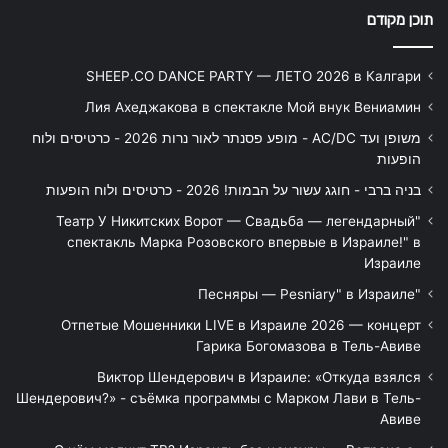
תוכן מקודם
SHEEP.CO DANCE PARTY — ЛЕТО 2026 в Калгари
Лия Ахеджакова в спектакле Мой внук Вениамин
משופן ועד AC/DC - מופע פסנתר לאור נרות 2026 - כרטיסים ולוח
הופעות
בניה ברבי - חוגג עשור על הבמות! 2026 - כרטיסים ולוח הופעות
"Театр У Никитских Ворот — Свадьба — легендарный
спектакль Марка Розовского впервые в Израиле!" в
Израиле
"Песняры — Pesniary" в Израиле
Отпетые Мошенники LIVE в Израиле 2026 — концерт
Гарика Богомазова в Тель-Авиве
Виктор Шендерович в Израиле: «Откуда взялся
Шендерович?» - съёмка программы с Марком Лави в Тель-
Авиве