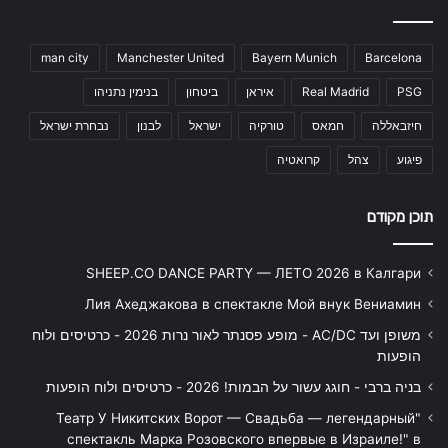
man city
Manchester United
Bayern Munich
Barcelona
PSG
Real Madrid
איראן
ביטחון
בנימין נתניהו
חיזבאללה
חמאס
טורקיה
ישראל
לבנון
נבחרת ישראל
פיגוע
צהל
קרואטיה
תוכן מקודם
SHEEP.CO DANCE PARTY — ЛЕТО 2026 в Калгари
Лия Ахеджакова в спектакле Мой внук Вениамин
משופן ועד AC/DC - מופע פסנתר לאור נרות 2026 - כרטיסים ולוח
הופעות
בניה ברבי - חוגג עשור על הבמות! 2026 - כרטיסים ולוח הופעות
"Театр У Никитских Ворот — Свадьба — легендарный
спектакль Марка Розовского впервые в Израиле!" в