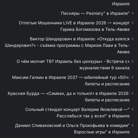
Израиле
"Песняры — Pesniary" в Израиле
Отпетые Мошенники LIVE в Израиле 2026 — концерт
Гарика Богомазова в Тель-Авиве
Виктор Шендерович в Израиле: «Откуда взялся
Шендерович?» - съёмка программы с Марком Лави в Тель-
Авиве
«О чём молчит ТВ? Израиль без цензуры» - Встреча с
журналистами 9 канала
Максим Галкин в Израиле 2027 — юбилейный тур «50!»:
билеты и расписание
Красная Бурда — «Самеах, да и только!» в Израиле 2026:
билеты и расписание
"Сольный стендап концерт Валерии Яковлевой —
Расслабься так у всех!" в Израиле
"Даниил Спиваковский и Ольга Прокофьева в комедии
Взрослые игры" в Израиле