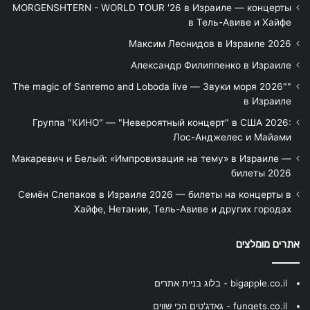
MORGENSHTERN - WORLD TOUR '26 в Израиле — концерты
в Тель-Авиве и Хайфе
Максим Леонидов в Израиле 2026
Александр Филиппенко в Израиле
"The magic of Sanremo and Loboda live — Звуки моря 2026"
в Израиле
Группа "КИНО" — "Невероятный концерт" в США 2026:
Лос-Анджелес и Майами
Макаревич и Белый: «Импровизация на тему» в Израиле —
билеты 2026
Семён Слепаков в Израиле 2026 — билеты на концерты в
Хайфе, Нетании, Тель-Авиве и других городах
אתרים מומלצים
bigapple.co.il - בלוג בניית אתרים
fungets.co.il - גאדג'טים הכי שווים