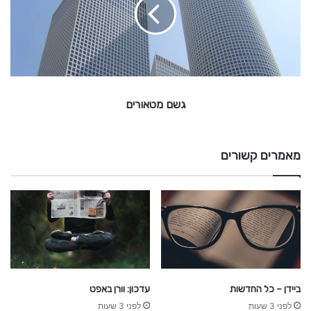
מ
ט
א
ו
ר
י
ם
גשם מטאורים
מאמרים קשורים
ביידן – כל החדשות
עדכון: וורן באפט
לפני 3 שעות
לפני 3 שעות