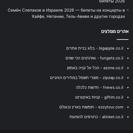
билеты 2026
Семён Слепаков в Израиле 2026 — билеты на концерты в
Хайфе, Нетании, Тель-Авиве и других городах
אתרים מומלצים
bigapple.co.il - בלוג בניית אתרים
fungets.co.il - גאדג'טים הכי שווים
azone.co.il - הכל על קניה באמזון
zipzap.co.il - מוצרי חשמל במחירים הגיוניים
fnews.co.il - חדשות כלכלה
giftim.co.il - קניות באינטרנט
ezzytour.com - חופשות בארץ ובעולם
aticket.co.il - כרטיסים להופעות