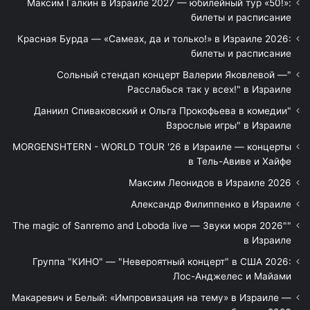
Максим Галкин в Израиле 2027 — юбилейный тур «50!»:
билеты и расписание
Красная Бурда — «Самеах, да и только!» в Израиле 2026:
билеты и расписание
"Сольный стендап концерт Валерии Яковлевой —
Расслабься так у всех!" в Израиле
"Даниил Спиваковский и Ольга Прокофьева в комедии
Взрослые игры" в Израиле
MORGENSHTERN - WORLD TOUR '26 в Израиле — концерты
в Тель-Авиве и Хайфе
Максим Леонидов в Израиле 2026
Александр Филиппенко в Израиле
"The magic of Sanremo and Loboda live — Звуки моря 2026"
в Израиле
Группа "КИНО" — "Невероятный концерт" в США 2026:
Лос-Анджелес и Майами
Макаревич и Белый: «Импровизация на тему» в Израиле —