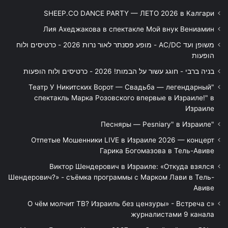
SHEEP.CO DANCE PARTY — ЛЕТО 2026 в Калгари
Лия Ахеджакова в спектакле Мой внук Вениамин
משופן ועד AC/DC - מופע פסנתר לאור נרות 2026 - כרטיסים ולוח
הופעות
בניה ברבי - חוגג עשור על הבמות! 2026 - כרטיסים ולוח הופעות
"Театр У Никитских Ворот — Свадьба — легендарный
спектакль Марка Розовского впервые в Израиле!" в
Израиле
"Песняры — Pesniary" в Израиле
Отпетые Мошенники LIVE в Израиле 2026 — концерт
Гарика Богомазова в Тель-Авиве
Виктор Шендерович в Израиле: «Откуда взялся
Шендерович?» - съёмка программы с Марком Лави в Тель-
Авиве
«О чём молчит ТВ? Израиль без цензуры» - Встреча с
журналистами 9 канала