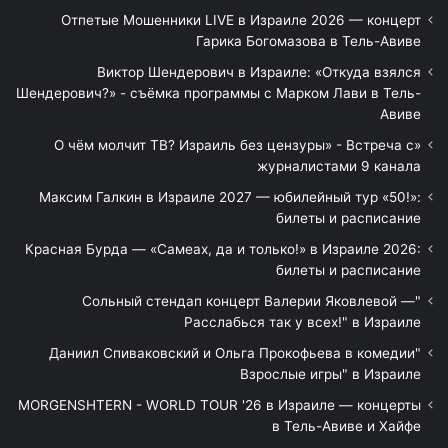
Отпетые Мошенники LIVE в Израиле 2026 — концерт
Гарика Богомазова в Тель-Авиве
Виктор Шендерович в Израиле: «Откуда взялся
Шендерович?» - съёмка программы с Марком Лави в Тель-
Авиве
«О чём молчит ТВ? Израиль без цензуры» - Встреча с
журналистами 9 канала
Максим Галкин в Израиле 2027 — юбилейный тур «50!»:
билеты и расписание
Красная Бурда — «Самеах, да и только!» в Израиле 2026:
билеты и расписание
"Сольный стендап концерт Валерии Яковлевой —
Расслабься так у всех!" в Израиле
"Даниил Спиваковский и Ольга Прокофьева в комедии
Взрослые игры" в Израиле
MORGENSHTERN - WORLD TOUR '26 в Израиле — концерты
в Тель-Авиве и Хайфе