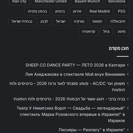
man city
Manchester United
Bayern Munich
Barcelona
PSG
Real Madrid
איראן
ביטחון
בנימין נתניהו
חיזבאללה
חמאס
טורקיה
ישראל
לבנון
נבחרת ישראל
פיגוע
צהל
קרואטיה
תוכן מקודם
SHEEP.CO DANCE PARTY — ЛЕТО 2026 в Калгари
Лия Ахеджакова в спектакле Мой внук Вениамин
משופן ועד AC/DC - מופע פסנתר לאור נרות 2026 - כרטיסים ולוח
הופעות
בניה ברבי - חוגג עשור על הבמות! 2026 - כרטיסים ולוח הופעות
"Театр У Никитских Ворот — Свадьба — легендарный
спектакль Марка Розовского впервые в Израиле!" в
Израиле
"Песняры — Pesniary" в Израиле