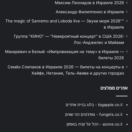
Максим Леонидов в Израиле 2026
Александр Филиппенко в Израиле
"The magic of Sanremo and Loboda live — Звуки моря 2026"
в Израиле
Группа "КИНО" — "Невероятный концерт" в США 2026:
Лос-Анджелес и Майами
Макаревич и Белый: «Импровизация на тему» в Израиле —
билеты 2026
Семён Слепаков в Израиле 2026 — билеты на концерты в
Хайфе, Нетании, Тель-Авиве и других городах
אתרים מומלצים
bigapple.co.il - בלוג בניית אתרים
fungets.co.il - גאדג'טים הכי שווים
azone.co.il - הכל על קניה באמזון