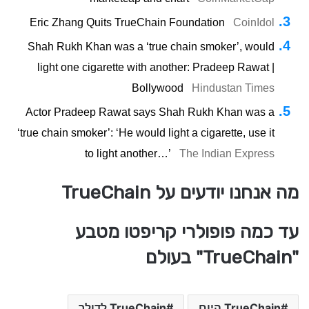
Eric Zhang Quits TrueChain Foundation
CoinIdol
Shah Rukh Khan was a ‘true chain smoker’, would
light one cigarette with another: Pradeep Rawat |
Bollywood
Hindustan Times
Actor Pradeep Rawat says Shah Rukh Khan was a
‘true chain smoker’: ‘He would light a cigarette, use it
to light another…’
The Indian Express
מה אנחנו יודעים על TrueChain
עד כמה פופולרי קריפטו מטבע
"TrueChain" בעולם
TrueChain היום
TrueChain לדולר