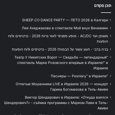
תוכן מקודם
SHEEP.CO DANCE PARTY — ЛЕТО 2026 в Калгари
Лия Ахеджакова в спектакле Мой внук Вениамин
משופן ועד AC/DC - מופע פסנתר לאור נרות 2026 - כרטיסים ולוח
הופעות
בניה ברבי - חוגג עשור על הבמות! 2026 - כרטיסים ולוח הופעות
"Театр У Никитских Ворот — Свадьба — легендарный
спектакль Марка Розовского впервые в Израиле!" в
Израиле
"Песняры — Pesniary" в Израиле
Отпетые Мошенники LIVE в Израиле 2026 — концерт
Гарика Богомазова в Тель-Авиве
Виктор Шендерович в Израиле: «Откуда взялся
Шендерович?» - съёмка программы с Марком Лави в Тель-
Авиве