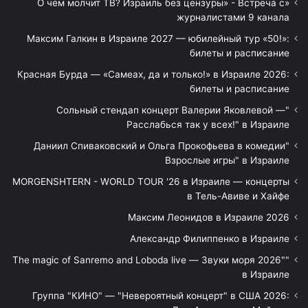
«О чём молчит ТВ? Израиль без цензуры» - Встреча с
журналистами 9 канала
Максим Галкин в Израиле 2027 — юбилейный тур «50!»:
билеты и расписание
Красная Бурда — «Самеах, да и только!» в Израиле 2026:
билеты и расписание
"Сольный стендап концерт Валерии Яковлевой —
Расслабься так у всех!" в Израиле
"Даниил Спиваковский и Ольга Прокофьева в комедии
Взрослые игры" в Израиле
MORGENSHTERN - WORLD TOUR '26 в Израиле — концерты
в Тель-Авиве и Хайфе
Максим Леонидов в Израиле 2026
Александр Филиппенко в Израиле
"The magic of Sanremo and Loboda live — Звуки моря 2026"
в Израиле
Группа "КИНО" — "Невероятный концерт" в США 2026: