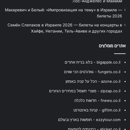
Лос-Анджелес и Майами
Макаревич и Белый: «Импровизация на тему» в Израиле —
билеты 2026
Семён Слепаков в Израиле 2026 — билеты на концерты в
Хайфе, Нетании, Тель-Авиве и других городах
אתרים מומלצים
bigapple.co.il - בלוג בניית אתרים
fungets.co.il - גאדג'טים הכי שווים
azone.co.il - הכל על קניה באמזון
zipzap.co.il - מוצרי חשמל במחירים הגיוניים
fnews.co.il - חדשות כלכלה
giftim.co.il - קניות באינטרנט
ezzytour.com - חופשות בארץ ובעולם
aticket.co.il - כרטיסים להופעות