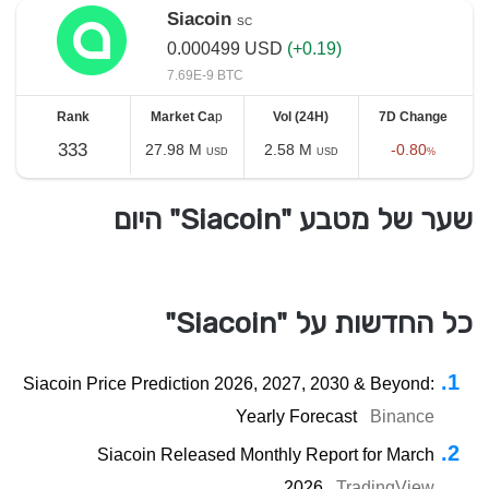
Siacoin
SC
0.000499
USD
(+0.19)
7.69E-9 BTC
Rank
Market Ca
p
Vol (24H)
7D Change
333
27.98 M
2.58 M
-0.80
USD
USD
%
שער של מטבע "Siacoin" היום
כל החדשות על "Siacoin"
Siacoin Price Prediction 2026, 2027, 2030 & Beyond:
Yearly Forecast
Binance
Siacoin Released Monthly Report for March
2026
TradingView