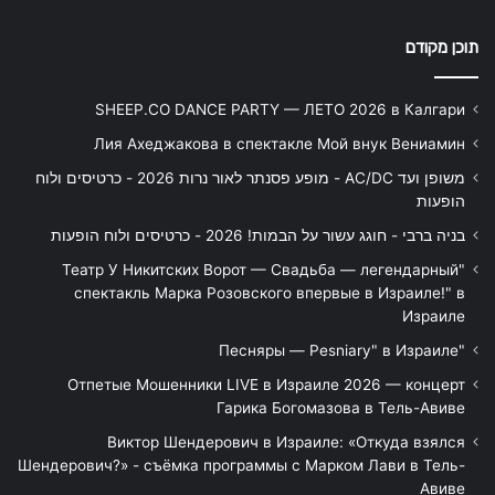
תוכן מקודם
SHEEP.CO DANCE PARTY — ЛЕТО 2026 в Калгари
Лия Ахеджакова в спектакле Мой внук Вениамин
משופן ועד AC/DC - מופע פסנתר לאור נרות 2026 - כרטיסים ולוח
הופעות
בניה ברבי - חוגג עשור על הבמות! 2026 - כרטיסים ולוח הופעות
"Театр У Никитских Ворот — Свадьба — легендарный
спектакль Марка Розовского впервые в Израиле!" в
Израиле
"Песняры — Pesniary" в Израиле
Отпетые Мошенники LIVE в Израиле 2026 — концерт
Гарика Богомазова в Тель-Авиве
Виктор Шендерович в Израиле: «Откуда взялся
Шендерович?» - съёмка программы с Марком Лави в Тель-
Авиве