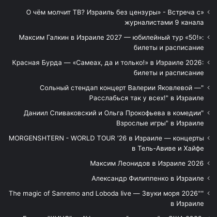
«О чём молчит ТВ? Израиль без цензуры» - Встреча с
журналистами 9 канала
Максим Галкин в Израиле 2027 — юбилейный тур «50!»:
билеты и расписание
Красная Бурда — «Самеах, да и только!» в Израиле 2026:
билеты и расписание
"Сольный стендап концерт Валерии Яковлевой —
Расслабься так у всех!" в Израиле
"Даниил Спиваковский и Ольга Прокофьева в комедии
Взрослые игры" в Израиле
MORGENSHTERN - WORLD TOUR '26 в Израиле — концерты
в Тель-Авиве и Хайфе
Максим Леонидов в Израиле 2026
Александр Филиппенко в Израиле
"The magic of Sanremo and Loboda live — Звуки моря 2026"
в Израиле