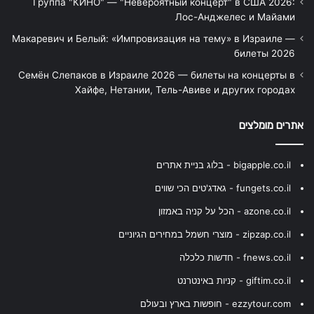
Группа "КИНО" — "Невероятный концерт" в США 2026:
Лос-Анджелес и Майами
Макаревич и Белый: «Импровизация на тему» в Израиле —
билеты 2026
Семён Слепаков в Израиле 2026 — билеты на концерты в
Хайфе, Нетании, Тель-Авиве и других городах
אתרים מומלצים
bigapple.co.il - בלוג בניית אתרים
fungets.co.il - גאדג'טים הכי שווים
azone.co.il - הכל על קניה באמזון
zipzap.co.il - מוצרי חשמל במחירים הגיוניים
fnews.co.il - חדשות כלכלה
giftim.co.il - קניות באינטרנט
ezzytour.com - חופשות בארץ ובעולם