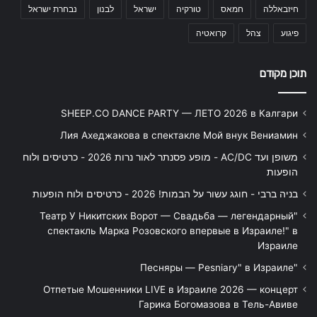
חיזבאללה
חמאס
טורקיה
ישראל
לבנון
נבחרת ישראל
פיגוע
צהל
קרואטיה
תוכן מקודם
SHEEP.CO DANCE PARTY — ЛЕТО 2026 в Калгари
Лия Ахеджакова в спектакле Мой внук Вениамин
משופן ועד AC/DC - מופע פסנתר לאור נרות 2026 - כרטיסים ולוח
הופעות
בניה ברבי - חוגג עשור על הבמות! 2026 - כרטיסים ולוח הופעות
"Театр У Никитских Ворот — Свадьба — легендарный
спектакль Марка Розовского впервые в Израиле!" в
Израиле
"Песняры — Pesniary" в Израиле
Отпетые Мошенники LIVE в Израиле 2026 — концерт
Гарика Богомазова в Тель-Авиве