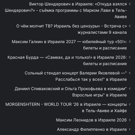
Виктор Шендерович в Израиле: «Откуда взялся
Шендерович?» - съёмка программы с Марком Лави в Тель-
Авиве
«О чём молчит ТВ? Израиль без цензуры» - Встреча с
журналистами 9 канала
Максим Галкин в Израиле 2027 — юбилейный тур «50!»:
билеты и расписание
Красная Бурда — «Самеах, да и только!» в Израиле 2026:
билеты и расписание
"Сольный стендап концерт Валерии Яковлевой —
Расслабься так у всех!" в Израиле
"Даниил Спиваковский и Ольга Прокофьева в комедии
Взрослые игры" в Израиле
MORGENSHTERN - WORLD TOUR '26 в Израиле — концерты
в Тель-Авиве и Хайфе
Максим Леонидов в Израиле 2026
Александр Филиппенко в Израиле