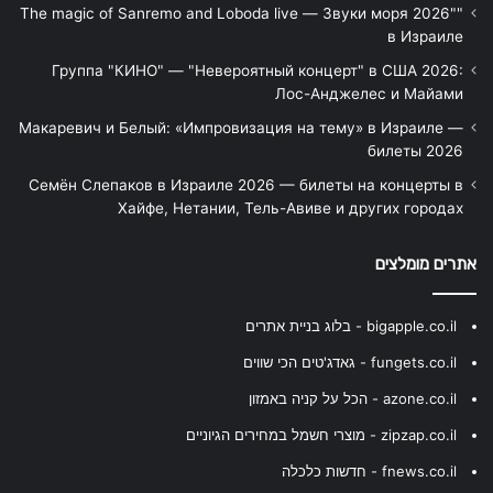
"The magic of Sanremo and Loboda live — Звуки моря 2026"
в Израиле
Группа "КИНО" — "Невероятный концерт" в США 2026:
Лос-Анджелес и Майами
Макаревич и Белый: «Импровизация на тему» в Израиле —
билеты 2026
Семён Слепаков в Израиле 2026 — билеты на концерты в
Хайфе, Нетании, Тель-Авиве и других городах
אתרים מומלצים
bigapple.co.il - בלוג בניית אתרים
fungets.co.il - גאדג'טים הכי שווים
azone.co.il - הכל על קניה באמזון
zipzap.co.il - מוצרי חשמל במחירים הגיוניים
fnews.co.il - חדשות כלכלה