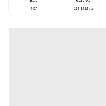
Rank
Market Ca
p
137
135.19 M
USD