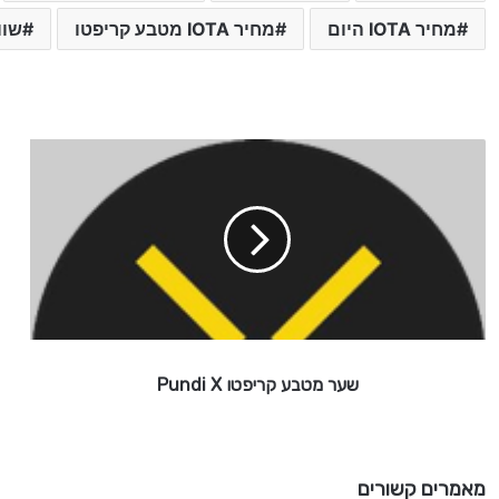
מחיר IOTA היום
מחיר IOTA מטבע קריפטו
שווי IOTA
ש
ע
ר
מ
ט
ב
ע
ק
ר
י
שער מטבע קריפטו Pundi X
פ
ט
ו
P
u
מאמרים קשורים