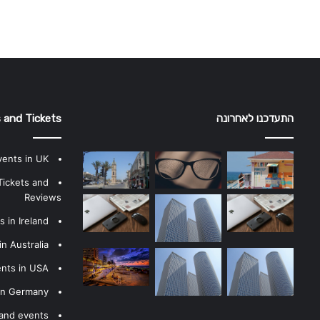
התעדכנו לאחרונה
 and Tickets
vents in UK
Tickets and
Reviews
 in Ireland
n Australia
ents in USA
 in Germany
 and events