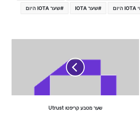
 היום
שער IOTA
שער IOTA היום
ש
ע
ר
מ
ט
ב
ע
ק
ר
י
שער מטבע קריפטו Utrust
פ
ט
ו
U
t