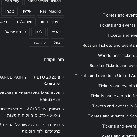
man city
Manchester United
Real Madrid
איראן
ביטחון
Tickets and events
בנימין נתניהו
חיזבאללה
חמאס
Tickets and events i
ישראל
לבנון
נבחרת ישראל
Tickets and ev
צהל
קרואטיה
Russian Tickets and events
World’s best tickets
תוכן מקודם
Russian Tickets and event
Tickets and events in United Ar
DANCE PARTY — ЛЕТО 2026 в
Калгари
Tickets and events
жакова в спектакле Мой внук
Tickets and events in 
Вениамин
Tickets and events in S
משופן ועד AC/DC - מופע 
2026 - כרטיסים ולוח הופעות
Tickets and events in Sc
Tickets and events
כרטיסים ולוח הופעות
Tickets and events