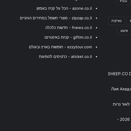
PSG
azone.co.il - הכל על קניה באמזון
zipzap.co.il - מוצרי חשמל במחירים הגיוניים
טורקיה
fnews.co.il - חדשות כלכלה
פיגוע
giftim.co.il - קניות באינטרנט
ezzytour.com - חופשות בארץ ובעולם
aticket.co.il - כרטיסים להופעות
SHEEP.CO 
Лия Ахед
פסנתר לאור נרות
בניה ברבי - חוגג עשור על הבמות! 2026 -