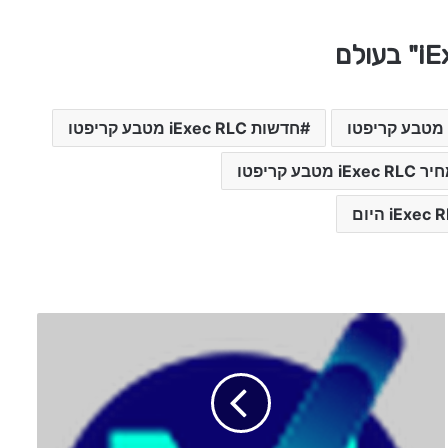
חדשות iExec RLC מטבע קריפטו
iExec RL מטבע קריפטו
ש
ע
ר
מ
ט
ב