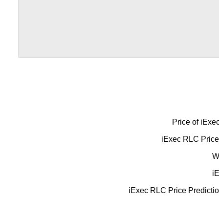
Price of iExe
iExec RLC Price 
W
i
iExec RLC Price Predicti