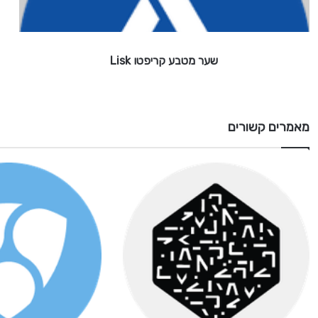
ע
ק
ר
י
שער מטבע קריפטו Lisk
פ
ט
ו
L
i
מאמרים קשורים
s
k