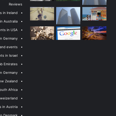
Reviews
 in Ireland
n Australia
ents in USA
 in Germany
 and events
s in Israel
ab Emirates
 in Germany
New Zealand
outh Africa
hweizerland
 in Austria
 in Denmark