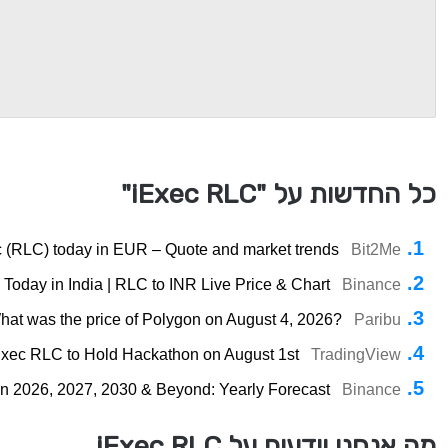
כל החדשות על "iExec RLC"
c (RLC) today in EUR – Quote and market trends
Bit2Me
Today in India | RLC to INR Live Price & Chart
Binance
hat was the price of Polygon on August 4, 2026?
Paribu
Exec RLC to Hold Hackathon on August 1st
TradingView
on 2026, 2027, 2030 & Beyond: Yearly Forecast
Binance
מה אנחנו יודעים על iExec RLC