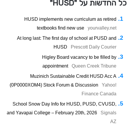
כל החדשות על "HUSD"
HUSD implements new curriculum as retired
textbooks find new use
yourvalley.net
At long last: The first day of school at PUSD and
HUSD
Prescott Daily Courier
Higley Board vacancy to be filled by
appointment
Queen Creek Tribune
Muzinich Sustainable Credit HUSD Acc A
(0P0000XOM4) Stock Forum & Discussion
Yahoo!
Finance Canada
School Snow Day Info for HUSD, PUSD, CVUSD,
and Yavapai College – February 20th, 2026
Signals
AZ