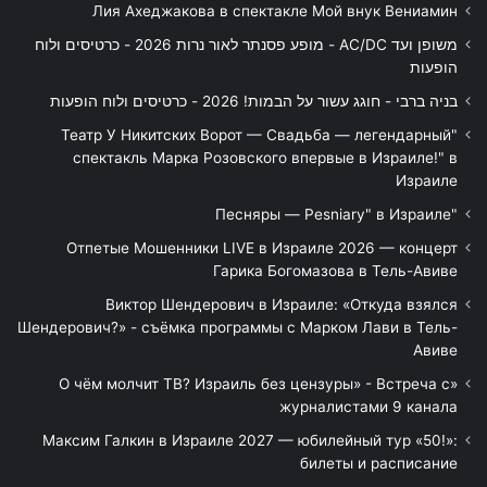
Лия Ахеджакова в спектакле Мой внук Вениамин
משופן ועד AC/DC - מופע פסנתר לאור נרות 2026 - כרטיסים ולוח
הופעות
בניה ברבי - חוגג עשור על הבמות! 2026 - כרטיסים ולוח הופעות
"Театр У Никитских Ворот — Свадьба — легендарный
спектакль Марка Розовского впервые в Израиле!" в
Израиле
"Песняры — Pesniary" в Израиле
Отпетые Мошенники LIVE в Израиле 2026 — концерт
Гарика Богомазова в Тель-Авиве
Виктор Шендерович в Израиле: «Откуда взялся
Шендерович?» - съёмка программы с Марком Лави в Тель-
Авиве
«О чём молчит ТВ? Израиль без цензуры» - Встреча с
журналистами 9 канала
Максим Галкин в Израиле 2027 — юбилейный тур «50!»:
билеты и расписание