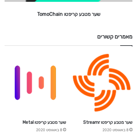
k
ר
י
e
שער מטבע קריפטו TomoChain
n
פ
ט
ו
T
מאמרים קשורים
o
m
o
C
h
a
i
n
שער מטבע קריפטו Streamr
שער מטבע קריפטו Metal
8 באוגוסט 2020
8 באוגוסט 2020