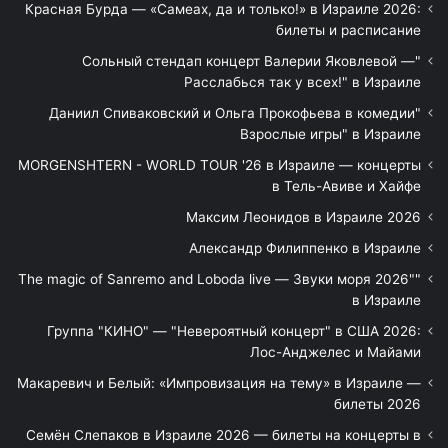
Красная Бурда — «Самеах, да и только!» в Израиле 2026:
билеты и расписание
"Сольный стендап концерт Валерии Яковлевой —
Расслабься так у всех!" в Израиле
"Даниил Спиваковский и Ольга Прокофьева в комедии
Взрослые игры" в Израиле
MORGENSHTERN - WORLD TOUR '26 в Израиле — концерты
в Тель-Авиве и Хайфе
Максим Леонидов в Израиле 2026
Александр Филиппенко в Израиле
"The magic of Sanremo and Loboda live — Звуки моря 2026"
в Израиле
Группа "КИНО" — "Невероятный концерт" в США 2026:
Лос-Анджелес и Майами
Макаревич и Белый: «Импровизация на тему» в Израиле —
билеты 2026
Семён Слепаков в Израиле 2026 — билеты на концерты в