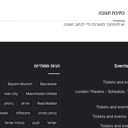
כתיבת תגובה
יש
להתחבר למערכת
כדי לכתוב תגובה.
Events
תגיות פופולריות
Tickets and e
Bayern Munich
Barcelona
London Theatre - Schedule, 
man city
Manchester United
Real Madrid
איראן
ביטחון
Tickets and events
בנימין נתניהו
חיזבאללה
חמאס
Tickets and events i
ישראל
לבנון
נבחרת ישראל
Tickets and ev