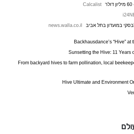
Calcalist
i24
סקי במועדון בתל אביב
news.walla.co.il
Backhausdance’s “Hive” at 
Sunsetting the Hive: 11 Years 
From backyard hives to farm pollination, local beekeep
Hive Ultimate and Environment O