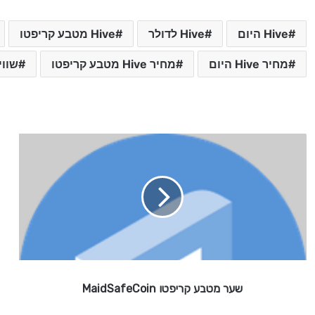
Hive היום
Hive לדולר
Hive מטבע קריפטו
מחיר Hive היום
מחיר Hive מטבע קריפטו
שווי Hive הי
ש
ע
ר
מ
ט
ב
ע
ק
ר
י
שער מטבע קריפטו MaidSafeCoin
פ
ט