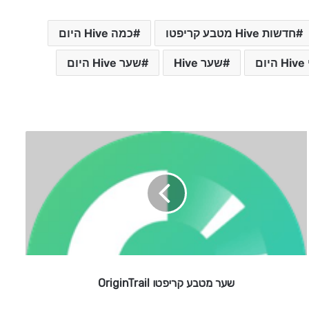
חדשות Hive מטבע קריפטו
כמה Hive היום
ום
שער Hive
שער Hive היום
ש
ע
ר
מ
ט
ב
ע
ק
ר
י
שער מטבע קריפטו OriginTrail
פ
ט