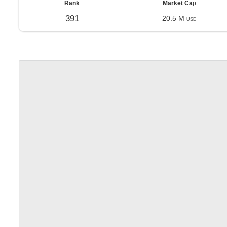
Rank
Market Ca
p
391
20.5 M
USD