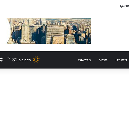
ונאקו
℃
32
ספורט
פנאי
בריאות
תל אביב