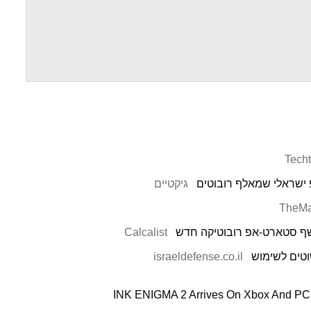
Tech
גיקטיים
TheMa
Calcalist
israeldefense.co.il
INK ENIGMA 2 Arrives On Xbox And PC 