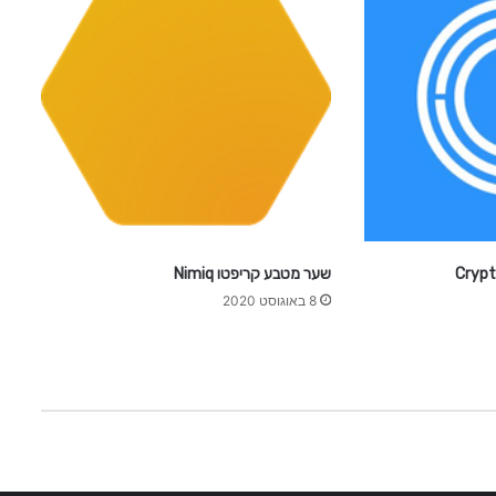
P
r
o
t
o
c
o
l
שער מטבע קריפטו Nimiq
8 באוגוסט 2020