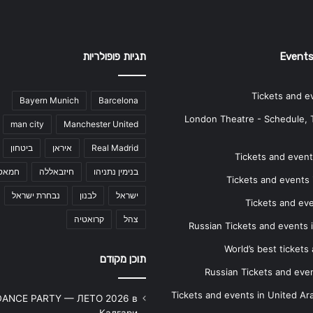
Events
תגיות פופולריות
Tickets and e
Bayern Munich
Barcelona
London Theatre - Schedule, 
man city
Manchester United
Real Madrid
איראן
ביטחון
Tickets and events
בנימין נתניהו
חיזבאללה
חמאס
Tickets and events i
ישראל
לבנון
נבחרת ישראל
Tickets and ev
צהל
קרואטיה
Russian Tickets and events
World’s best tickets
תוכן מקודם
Russian Tickets and event
Tickets and events in United Ar
DANCE PARTY — ЛЕТО 2026 в
Калгари