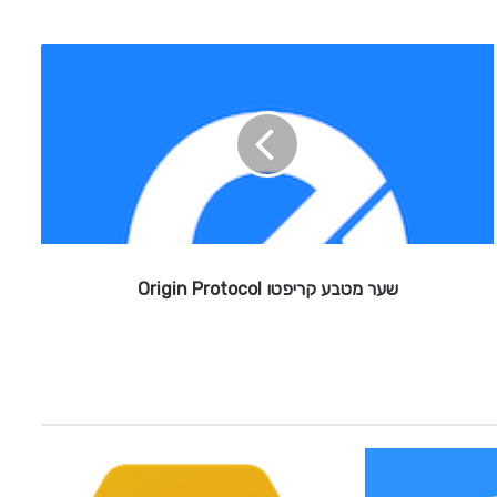
ש
ע
ר
מ
ט
ב
ע
ק
ר
י
שער מטבע קריפטו Origin Protocol
פ
ט
ו
O
r
i
g
i
n