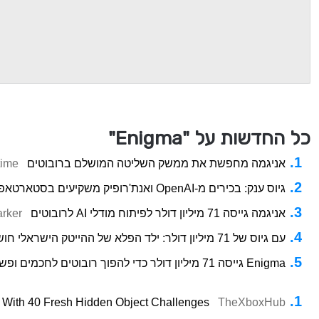
כל החדשות על "Enigma"
אניגמה מחפשת את ממשק השליטה המושלם ברובוטים
time
גיוס ענק: בכירים מ-OpenAI ואנת'רופיק משקיעים בסטארטאפ ישראלי שמאלף רובוטים
אניגמה גייסה 71 מיליון דולר לפיתוח מודלי AI לרובוטים
rker
עם גיוס של 71 מיליון דולר: ילד הפלא של ההייטק הישראלי חושף סטארט-אפ רובוטיקה חדש
Enigma גייסה 71 מיליון דולר כדי להפוך רובוטים לחכמים ופשוטים לשימוש
With 40 Fresh Hidden Object Challenges
TheXboxHub