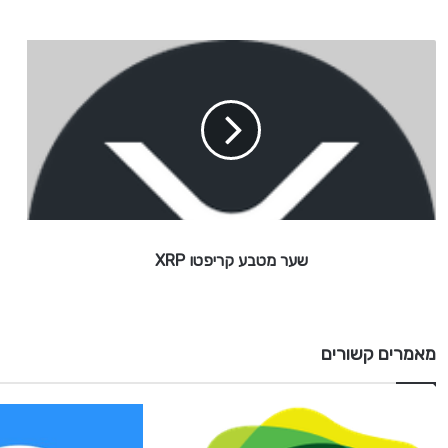
ש
ע
ר
מ
ט
ב
ע
ק
ר
י
שער מטבע קריפטו XRP
פ
ט
ו
X
R
מאמרים קשורים
P