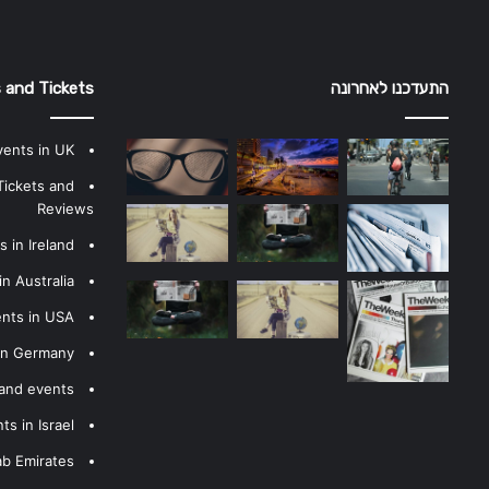
התעדכנו לאחרונה
 and Tickets
vents in UK
Tickets and
Reviews
 in Ireland
n Australia
ents in USA
 in Germany
 and events
s in Israel
ab Emirates