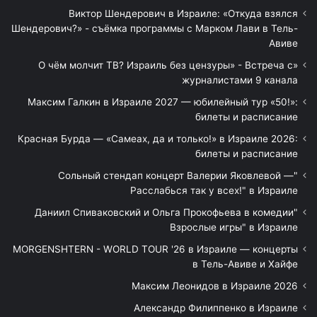
Виктор Шендерович в Израиле: «Откуда взялся
Шендерович?» - съёмка программы с Марком Лави в Тель-
Авиве
«О чём молчит ТВ? Израиль без цензуры» - Встреча с
журналистами 9 канала
Максим Галкин в Израиле 2027 — юбилейный тур «50!»:
билеты и расписание
Красная Бурда — «Самеах, да и только!» в Израиле 2026:
билеты и расписание
"Сольный стендап концерт Валерии Яковлевой —
Расслабься так у всех!" в Израиле
"Даниил Спиваковский и Ольга Прокофьева в комедии
Взрослые игры" в Израиле
MORGENSHTERN - WORLD TOUR '26 в Израиле — концерты
в Тель-Авиве и Хайфе
Максим Леонидов в Израиле 2026
Александр Филиппенко в Израиле