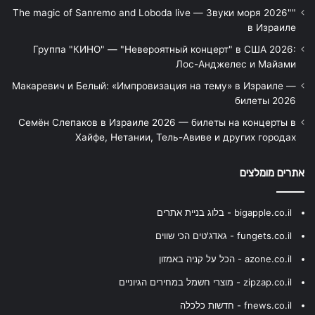
"The magic of Sanremo and Loboda live — Звуки моря 2026"
в Израиле
Группа "КИНО" — "Невероятный концерт" в США 2026:
Лос-Анджелес и Майами
Макаревич и Белый: «Импровизация на тему» в Израиле —
билеты 2026
Семён Слепаков в Израиле 2026 — билеты на концерты в
Хайфе, Нетании, Тель-Авиве и других городах
אתרים מומלצים
bigapple.co.il - בלוג בניית אתרים
fungets.co.il - גאדג'טים הכי שווים
azone.co.il - הכל על קניה באמזון
zipzap.co.il - מוצרי חשמל במחירים הגיוניים
fnews.co.il - חדשות כלכלה