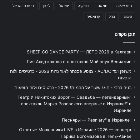
חיזבאללה
חמאס
טורקיה
ישראל
לבנון
נבחרת ישראל
פיגוע
צהל
קרואטיה
תוכן מקודם
SHEEP.CO DANCE PARTY — ЛЕТО 2026 в Калгари
Лия Ахеджакова в спектакле Мой внук Вениамин
משופן ועד AC/DC - מופע פסנתר לאור נרות 2026 - כרטיסים ולוח
הופעות
בניה ברבי - חוגג עשור על הבמות! 2026 - כרטיסים ולוח הופעות
"Театр У Никитских Ворот — Свадьба — легендарный
спектакль Марка Розовского впервые в Израиле!" в
Израиле
"Песняры — Pesniary" в Израиле
Отпетые Мошенники LIVE в Израиле 2026 — концерт
Гарика Богомазова в Тель-Авиве