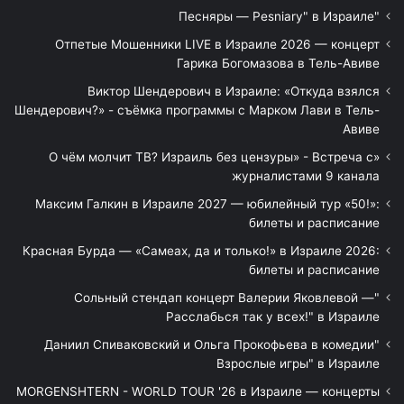
"Песняры — Pesniary" в Израиле
Отпетые Мошенники LIVE в Израиле 2026 — концерт
Гарика Богомазова в Тель-Авиве
Виктор Шендерович в Израиле: «Откуда взялся
Шендерович?» - съёмка программы с Марком Лави в Тель-
Авиве
«О чём молчит ТВ? Израиль без цензуры» - Встреча с
журналистами 9 канала
Максим Галкин в Израиле 2027 — юбилейный тур «50!»:
билеты и расписание
Красная Бурда — «Самеах, да и только!» в Израиле 2026:
билеты и расписание
"Сольный стендап концерт Валерии Яковлевой —
Расслабься так у всех!" в Израиле
"Даниил Спиваковский и Ольга Прокофьева в комедии
Взрослые игры" в Израиле
MORGENSHTERN - WORLD TOUR '26 в Израиле — концерты