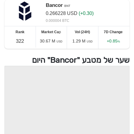
Bancor
BNT
0.266228
USD
(+0.30)
0.000004 BTC
Rank
Market Ca
p
Vol (24H)
7D Change
322
30.67 M
1.29 M
+0.85
USD
USD
%
שער של מטבע "Bancor" היום