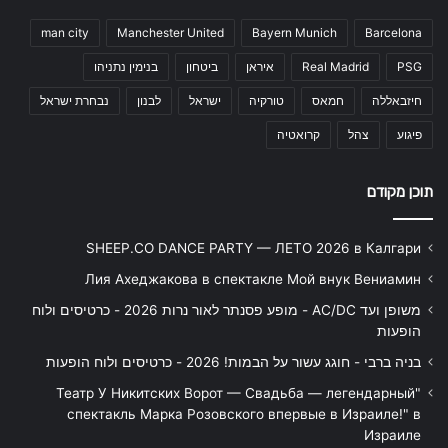
man city
Manchester United
Bayern Munich
Barcelona
PSG
Real Madrid
איראן
ביטחון
בנימין נתניהו
חיזבאללה
חמאס
טורקיה
ישראל
לבנון
נבחרת ישראל
פיגוע
צהל
קרואטיה
תוכן מקודם
SHEEP.CO DANCE PARTY — ЛЕТО 2026 в Калгари
Лия Ахеджакова в спектакле Мой внук Вениамин
משופן ועד AC/DC - מופע פסנתר לאור נרות 2026 - כרטיסים ולוח
הופעות
בניה ברבי - חוגג עשור על הבמות! 2026 - כרטיסים ולוח הופעות
"Театр У Никитских Ворот — Свадьба — легендарный
спектакль Марка Розовского впервые в Израиле!" в
Израиле