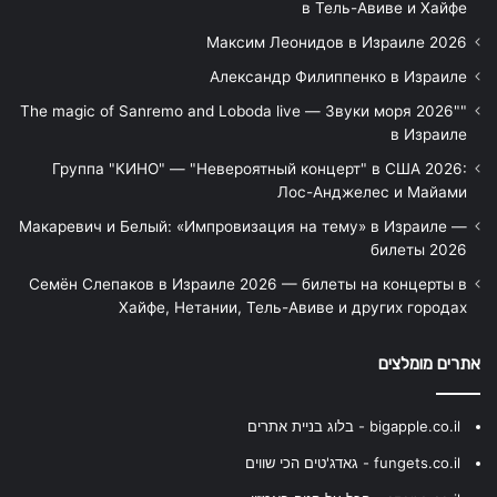
в Тель-Авиве и Хайфе
Максим Леонидов в Израиле 2026
Александр Филиппенко в Израиле
"The magic of Sanremo and Loboda live — Звуки моря 2026"
в Израиле
Группа "КИНО" — "Невероятный концерт" в США 2026:
Лос-Анджелес и Майами
Макаревич и Белый: «Импровизация на тему» в Израиле —
билеты 2026
Семён Слепаков в Израиле 2026 — билеты на концерты в
Хайфе, Нетании, Тель-Авиве и других городах
אתרים מומלצים
bigapple.co.il - בלוג בניית אתרים
fungets.co.il - גאדג'טים הכי שווים