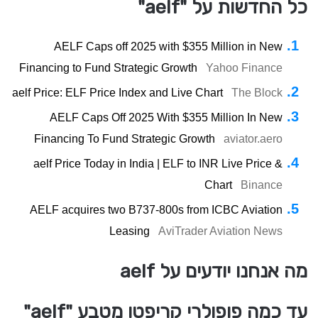
כל החדשות על "aelf"
AELF Caps off 2025 with $355 Million in New
Financing to Fund Strategic Growth
Yahoo Finance
aelf Price: ELF Price Index and Live Chart
The Block
AELF Caps Off 2025 With $355 Million In New
Financing To Fund Strategic Growth
aviator.aero
aelf Price Today in India | ELF to INR Live Price &
Chart
Binance
AELF acquires two B737-800s from ICBC Aviation
Leasing
AviTrader Aviation News
מה אנחנו יודעים על aelf
עד כמה פופולרי קריפטו מטבע "aelf"