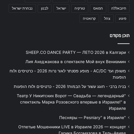
חיזבאללה
חמאס
טורקיה
ישראל
לבנון
נבחרת ישראל
פיגוע
צהל
קרואטיה
תוכן מקודם
SHEEP.CO DANCE PARTY — ЛЕТО 2026 в Калгари
Лия Ахеджакова в спектакле Мой внук Вениамин
משופן ועד AC/DC - מופע פסנתר לאור נרות 2026 - כרטיסים ולוח
הופעות
בניה ברבי - חוגג עשור על הבמות! 2026 - כרטיסים ולוח הופעות
"Театр У Никитских Ворот — Свадьба — легендарный
спектакль Марка Розовского впервые в Израиле!" в
Израиле
"Песняры — Pesniary" в Израиле
Отпетые Мошенники LIVE в Израиле 2026 — концерт
Гарика Богомазова в Тель-Авиве