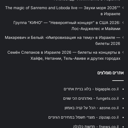
"The magic of Sanremo and Loboda live — Звуки моря 2026"
в Израиле
Группа "КИНО" — "Невероятный концерт" в США 2026:
Лос-Анджелес и Майами
Макаревич и Белый: «Импровизация на тему» в Израиле —
билеты 2026
Семён Слепаков в Израиле 2026 — билеты на концерты в
Хайфе, Нетании, Тель-Авиве и других городах
אתרים מומלצים
bigapple.co.il - בלוג בניית אתרים
fungets.co.il - גאדג'טים הכי שווים
azone.co.il - הכל על קניה באמזון
zipzap.co.il - מוצרי חשמל במחירים הגיוניים
fnews.co.il - חדשות כלכלה