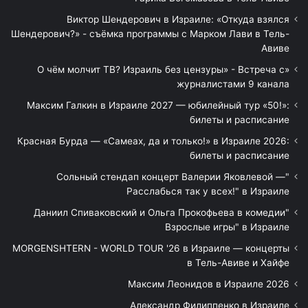
Виктор Шендерович в Израиле: «Откуда взялся
Шендерович?» - съёмка программы с Марком Лави в Тель-
Авиве
«О чём молчит ТВ? Израиль без цензуры» - Встреча с
журналистами 9 канала
Максим Галкин в Израиле 2027 — юбилейный тур «50!»:
билеты и расписание
Красная Бурда — «Самеах, да и только!» в Израиле 2026:
билеты и расписание
"Сольный стендап концерт Валерии Яковлевой —
Расслабься так у всех!" в Израиле
"Даниил Спиваковский и Ольга Прокофьева в комедии
Взрослые игры" в Израиле
MORGENSHTERN - WORLD TOUR '26 в Израиле — концерты
в Тель-Авиве и Хайфе
Максим Леонидов в Израиле 2026
Александр Филиппенко в Израиле