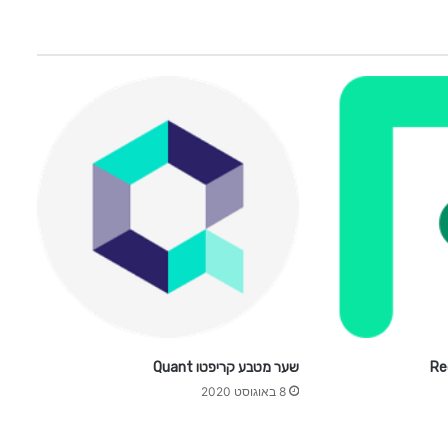
x
C
h
a
i
n
T
o
k
e
n
שער מטבע קריפטו Quant
8 באוגוסט 2020