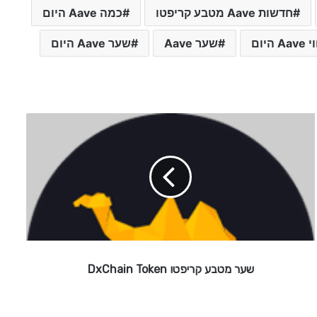
חדשות Aave מטבע קריפטו
כמה Aave היום
Aa היום
שער Aave
שער Aave היום
ש
ע
ר
מ
ט
ב
ע
ק
ר
י
שער מטבע קריפטו DxChain Token
פ
ט
ו
D