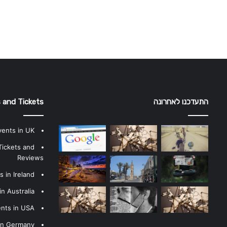
התעדכנו לאחרונה
 and Tickets
vents in UK
Tickets and
Reviews
 in Ireland
n Australia
ents in USA
 in Germany