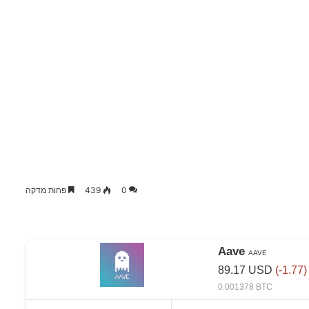
0
439
פחות מדקה
Aave
AAVE
89.17
USD
(-1.77)
0.001378 BTC