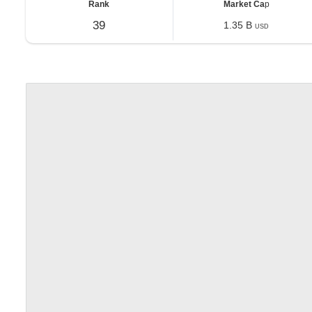
Rank
Market Ca
p
39
1.35 B
USD