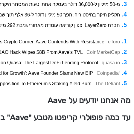
מ-50 מיליון ל-36,000 דולר בעסקה אחת: טעות המסחר היקרה של משתמש הקריפטו Aave
הקליק היקר בהיסטוריה: הפך 50 מיליון דולר ל-36 אלף תוך שניה
חברת LayerZero: צפון קוריאה עומדת מאחורי גניבת 292 מיליון הדולר מ-Kelp - קריפטו ג'ונגל
s Crypto Corner: Aave Contends With Resistance
eToro
DAO Hack Wipes $8B From Aave's TVL
CoinMarketCap
on Quasa: The Largest DeFi Lending Protocol
quasa.io
Coinpedia
‘Ethereum Should Not Be Punished for Growth’: Aave Founder Slams New EIP
pposition To Ethereum's Staking Yield Burn
The Defiant
מה אנחנו יודעים על Aave
עד כמה פופולרי קריפטו מטבע "Aave" בעולם