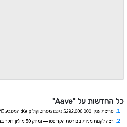
כל החדשות על "Aave"
פריצת ענק: $292,000,000 נגנבו מפרוטוקול Kelp; המטבע AAVE מאבד 25% - קריפטו ג'ונגל
רצה לקנות מניות בבורסת הקריפטו — ומחק 50 מיליון דולר ברגע