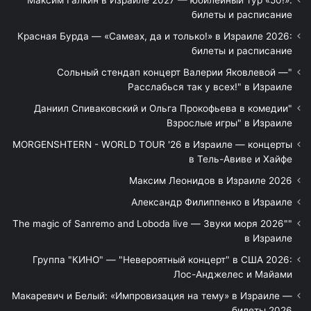
билеты и расписание
Красная Бурда — «Самеах, да и только!» в Израиле 2026:
билеты и расписание
"Сольный стендап концерт Валерии Яковлевой —
Расслабься так у всех!" в Израиле
"Даниил Спиваковский и Ольга Прокофьева в комедии
Взрослые игры" в Израиле
MORGENSHTERN - WORLD TOUR '26 в Израиле — концерты
в Тель-Авиве и Хайфе
Максим Леонидов в Израиле 2026
Александр Филиппенко в Израиле
"The magic of Sanremo and Loboda live — Звуки моря 2026"
в Израиле
Группа "КИНО" — "Невероятный концерт" в США 2026:
Лос-Анджелес и Майами
Макаревич и Белый: «Импровизация на тему» в Израиле —
билеты 2026