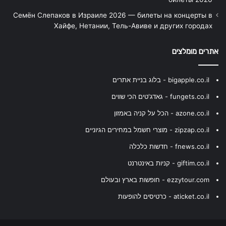
Семён Слепаков в Израиле 2026 — билеты на концерты в
Хайфе, Нетании, Тель-Авиве и других городах
אתרים מומלצים
bigapple.co.il - בלוג בניית אתרים
fungets.co.il - גאדג'טים הכי שווים
azone.co.il - הכל על קניה באמזון
zipzap.co.il - מוצרי חשמל במחירים הגיוניים
fnews.co.il - חדשות כלכלה
giftim.co.il - קניות באינטרנט
ezzytour.com - חופשות בארץ ובעולם
aticket.co.il - כרטיסים להופעות