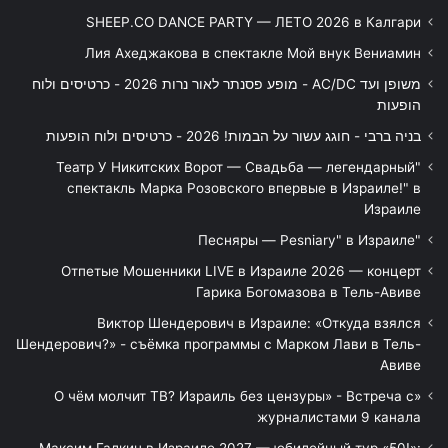
SHEEP.CO DANCE PARTY — ЛЕТО 2026 в Калгари
Лия Ахеджакова в спектакле Мой внук Вениамин
משופן ועד AC/DC - מופע פסנתר לאור נרות 2026 - כרטיסים ולוח
הופעות
בניה ברבי - חוגג עשור על הבמות! 2026 - כרטיסים ולוח הופעות
"Театр У Никитских Ворот — Свадьба — легендарный
спектакль Марка Розовского впервые в Израиле!" в
Израиле
"Песняры — Pesniary" в Израиле
Отпетые Мошенники LIVE в Израиле 2026 — концерт
Гарика Богомазова в Тель-Авиве
Виктор Шендерович в Израиле: «Откуда взялся
Шендерович?» - съёмка программы с Марком Лави в Тель-
Авиве
«О чём молчит ТВ? Израиль без цензуры» - Встреча с
журналистами 9 канала
Максим Галкин в Израиле 2027 — юбилейный тур «50!»: