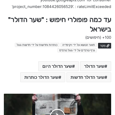
'project_number:1084426056529'. : rateLimitExceeded
עד כמה פופולרי חיפוש : "שער הדולר"
בישראל
100+
(חיפושים)
תאור הנושא על ידי ויקיפדיה
כותרות וחדשות על ידי חדשות גוגל
מָקוֹר
גרף טרנדים על ידי גוגל טרנדס
שער הדולר
שער הדולר היום
שער הדולר חדשות
שער הדולר כותרות
ק
ו
ל
ו