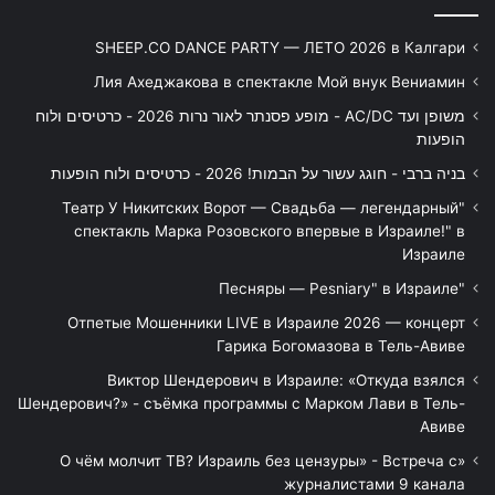
SHEEP.CO DANCE PARTY — ЛЕТО 2026 в Калгари
Лия Ахеджакова в спектакле Мой внук Вениамин
משופן ועד AC/DC - מופע פסנתר לאור נרות 2026 - כרטיסים ולוח
הופעות
בניה ברבי - חוגג עשור על הבמות! 2026 - כרטיסים ולוח הופעות
"Театр У Никитских Ворот — Свадьба — легендарный
спектакль Марка Розовского впервые в Израиле!" в
Израиле
"Песняры — Pesniary" в Израиле
Отпетые Мошенники LIVE в Израиле 2026 — концерт
Гарика Богомазова в Тель-Авиве
Виктор Шендерович в Израиле: «Откуда взялся
Шендерович?» - съёмка программы с Марком Лави в Тель-
Авиве
«О чём молчит ТВ? Израиль без цензуры» - Встреча с
журналистами 9 канала