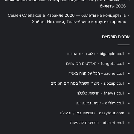
билеты 2026
Семён Слепаков в Израиле 2026 — билеты на концерты в
Хайфе, Нетании, Тель-Авиве и других городах
אתרים מומלצים
bigapple.co.il - בלוג בניית אתרים
fungets.co.il - גאדג'טים הכי שווים
azone.co.il - הכל על קניה באמזון
zipzap.co.il - מוצרי חשמל במחירים הגיוניים
fnews.co.il - חדשות כלכלה
giftim.co.il - קניות באינטרנט
ezzytour.com - חופשות בארץ ובעולם
aticket.co.il - כרטיסים להופעות