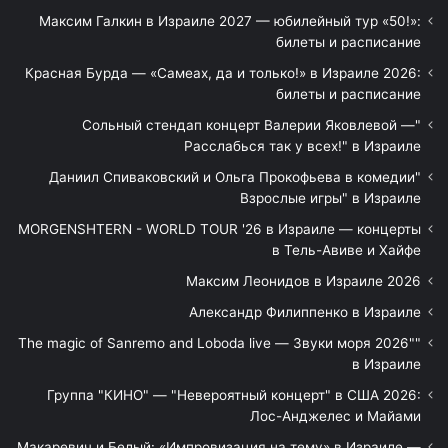
Максим Галкин в Израиле 2027 — юбилейный тур «50!»:
билеты и расписание
Красная Бурда — «Самеах, да и только!» в Израиле 2026:
билеты и расписание
"Сольный стендап концерт Валерии Яковлевой —
Расслабься так у всех!" в Израиле
"Даниил Спиваковский и Ольга Прокофьева в комедии
Взрослые игры" в Израиле
MORGENSHTERN - WORLD TOUR '26 в Израиле — концерты
в Тель-Авиве и Хайфе
Максим Леонидов в Израиле 2026
Александр Филиппенко в Израиле
"The magic of Sanremo and Loboda live — Звуки моря 2026"
в Израиле
Группа "КИНО" — "Невероятный концерт" в США 2026:
Лос-Анджелес и Майами
Макаревич и Белый: «Импровизация на тему» в Израиле —