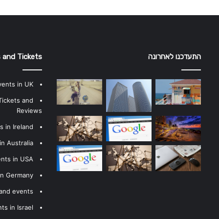
התעדכנו לאחרונה
 and Tickets
vents in UK
Tickets and
Reviews
 in Ireland
n Australia
ents in USA
 in Germany
 and events
s in Israel