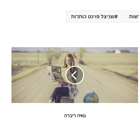
שות
שניצל פוינט כותרות
נ
א
י
ה
ר
י
ב
ר
ה
נאיה ריברה