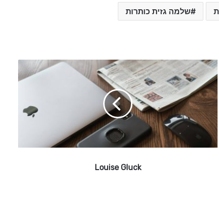
ת
שלמה גזית כותרות
L
o
u
i
s
e
G
l
u
c
Louise Gluck
k