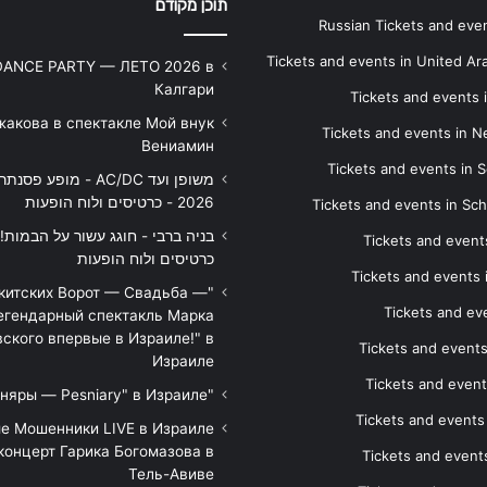
תוכן מקודם
Russian Tickets and event
Tickets and events in United Ar
DANCE PARTY — ЛЕТО 2026 в
Калгари
Tickets and events
жакова в спектакле Мой внук
Tickets and events in 
Вениамин
Tickets and events in S
משופן ועד AC/DC - מופע 
2026 - כרטיסים ולוח הופעות
Tickets and events in Sc
Tickets and events
כרטיסים ולוח הופעות
Tickets and events
икитских Ворот — Свадьба —
Tickets and eve
егендарный спектакль Марка
ского впервые в Израиле!" в
Tickets and event
Израиле
Tickets and event
"Песняры — Pesniary" в Израиле
Tickets and event
е Мошенники LIVE в Израиле
концерт Гарика Богомазова в
Tickets and events
Тель-Авиве