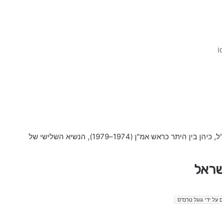
i
(22 באוקטובר 1926 – 8 באוקטובר 2020) היה אלוף בצה"ל, כיהן בין היתר כראש אמ"ן (1974–1979), הנשיא השלישי של
שראל
 על ידי גוגל טרנדס