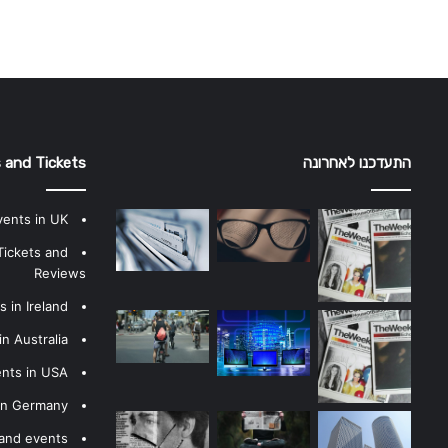
התעדכנו לאחרונה
 and Tickets
vents in UK
Tickets and
Reviews
 in Ireland
n Australia
ents in USA
 in Germany
 and events