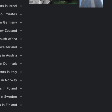
s in Israel
ab Emirates
 in Germany
New Zealand
outh Africa
hweizerland
 in Austria
 in Denmark
nts in Italy
s in Norway
s in Poland
s in Sweden
 in Finland