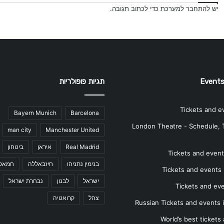
יש
להתחבר למערכת
כדי לכתוב תגובה.
Events
תגיות פופולריות
Tickets and e
Bayern Munich
Barcelona
London Theatre - Schedule, 
man city
Manchester United
Real Madrid
איראן
ביטחון
Tickets and events
בנימין נתניהו
חיזבאללה
חמאס
Tickets and events i
ישראל
לבנון
נבחרת ישראל
Tickets and ev
צהל
קרואטיה
Russian Tickets and events
World’s best tickets