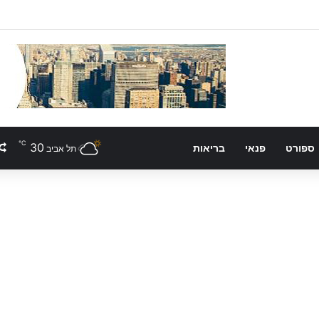
℃
30
ספורט
פנאי
בריאות
תל אביב