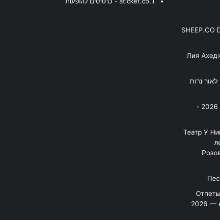
aticket.co.il - כרטיסים להופעות
SHEEP.CO 
Лия Ахед
פסנתר לאור נרות
בניה ברבי - חוגג עשור על הבמות! 2026 -
"Театр У Н
л
Розов
Отпеты
2026 — 