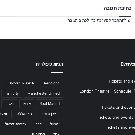
כתיבת תגובה
יש
להתחבר למערכת
כדי לכתוב תגובה.
Events
תגיות פופולריות
Tickets and e
Bayern Munich
Barcelona
London Theatre - Schedule, 
man city
Manchester United
Real Madrid
איראן
ביטחון
Tickets and events
בנימין נתניהו
חיזבאללה
חמאס
Tickets and events i
ישראל
לבנון
נבחרת ישראל
Tickets and ev
צהל
קרואטיה