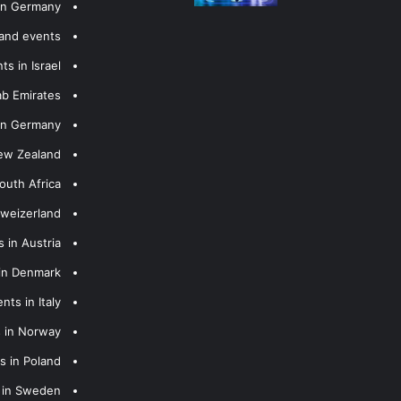
 in Germany
 and events
s in Israel
ab Emirates
 in Germany
New Zealand
outh Africa
hweizerland
 in Austria
 in Denmark
nts in Italy
s in Norway
s in Poland
s in Sweden