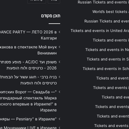
Russian Tickets and events
World’s best tickets
תוכן מקודם
Russian Tickets and event
Tickets and events in United Ar
DANCE PARTY — ЛЕТО 2026 в
Калгари
Tickets and events
жакова в спектакле Мой внук
Tickets and events in 
Вениамин
Tickets and events in S
משופן ועד AC/DC - מופע 
2026 - כרטיסים ולוח הופעות
Tickets and events in Sc
Tickets and events
כרטיסים ולוח הופעות
Tickets and events
икитских Ворот — Свадьба —
Tickets and eve
егендарный спектакль Марка
ского впервые в Израиле!" в
Tickets and event
Израиле
Tickets and event
"Песняры — Pesniary" в Израиле
Tickets and event
е Мошенники LIVE в Израиле