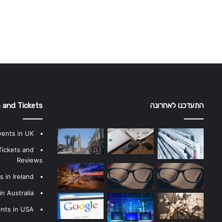
התעדכנו לאחרונה
 and Tickets
vents in UK
Tickets and
Reviews
 in Ireland
n Australia
ents in USA