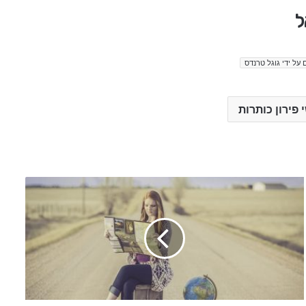
ל
 על ידי גוגל טרנדס
 פירון כותרות
c
e
r
e
b
r
a
s
s