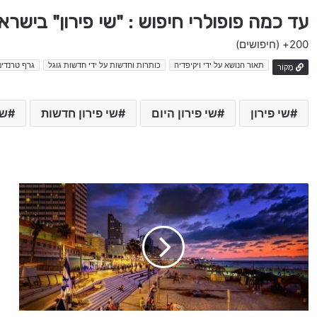
עד כמה פופולרי חיפוש : "שי פירון" בישרא
200+
(חיפושים)
תאור הנושא על ידי ויקיפדיה
כותרות וחדשות על ידי חדשות גוגל
גרף טרנדים
מָקוֹר
שי פירון
שי פירון היום
שי פירון חדשות
שי
נ
י
ס
י
ם
ו
א
ט
ו