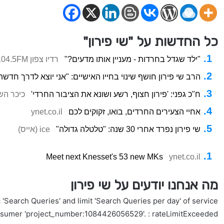
כל החדשות על "שי פירון"
"ילד שגדל בחרדות - מעניין אותו מדעים?"
רדיו צפון 104.5FM
הרב שי פירון חושף שינוי בחייו האישיים: "אני יוצא לדרך חדשה
ח"כ גפני: 'פירון חצוף, רשע ושונא את הציבור החרדי'
כיכר ה
אחיי הצעירים החרדים, בואו, זקוקים לכם
ynet.co.il
שי פירון נפרד אחרי 30 שנה: "טלטלה גדולה"
ice (אייס)
Meet next Knesset's 53 new MKs
ynet.co.il
מה אנחנו יודעים על שי פירון
'Search Queries' and limit 'Search Queries per day' of service
nsumer 'project_number:1084426056529'. : rateLimitExceeded