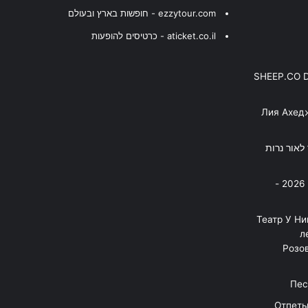
ezzytour.com - חופשות בארץ ובעולם
aticket.co.il - כרטיסים להופעות
SHEEP.CO 
Лия Ахед
פסנתר לאור נרות
בניה ברבי - חוגג עשור על הבמות! 2026 -
"Театр У Н
л
Розов
Отпеты