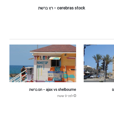
t
cerebras stock - רץ ברשת
o
c
k
-
ר
ץ
ב
ר
ש
ת
ם
ajax vs shelbourne – חם ברשת
לפני 9 שעות