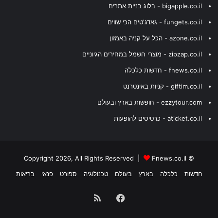
bigapple.co.il - בלוג בניית אתרים
fungets.co.il - גאדג'טים הכי שווים
azone.co.il - הכל על קניה באמזון
zipzap.co.il - מוצרי חשמל במחירים הגיוניים
fnews.co.il - חדשות כלכלה
giftim.co.il - קניות באינטרנט
ezzytour.com - חופשות בארץ ובעולם
aticket.co.il - כרטיסים להופעות
Fnews.co.il
© Copyright 2026, All Rights Reserved |
חדשות
כלכלה
בארץ
בעולם
טכנולוגיה
ספורט
פנאי
בריאות
Facebook
RSS