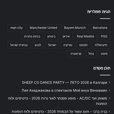
תגיות פופולריות
man city
Manchester United
Bayern Munich
Barcelona
PSG
Real Madrid
איראן
ביטחון
בנימין נתניהו
חיזבאללה
חמאס
טורקיה
ישראל
לבנון
נבחרת ישראל
פיגוע
צהל
קרואטיה
תוכן מקודם
SHEEP.CO DANCE PARTY — ЛЕТО 2026 в Калгари
Лия Ахеджакова в спектакле Мой внук Вениамин
משופן ועד AC/DC - מופע פסנתר לאור נרות 2026 - כרטיסים ולוח
הופעות
בניה ברבי - חוגג עשור על הבמות! 2026 - כרטיסים ולוח הופעות