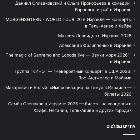
"Даниил Спиваковский и Ольга Прокофьева в комедии
Взрослые игры" в Израиле
MORGENSHTERN - WORLD TOUR '26 в Израиле — концерты
в Тель-Авиве и Хайфе
Максим Леонидов в Израиле 2026
Александр Филиппенко в Израиле
"The magic of Sanremo and Loboda live — Звуки моря 2026"
в Израиле
Группа "КИНО" — "Невероятный концерт" в США 2026:
Лос-Анджелес и Майами
Макаревич и Белый: «Импровизация на тему» в Израиле —
билеты 2026
Семён Слепаков в Израиле 2026 — билеты на концерты в
Хайфе, Нетании, Тель-Авиве и других городах
אתרים מומלצים