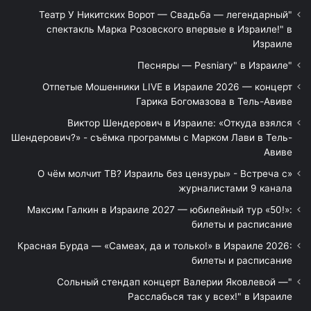
"Театр У Никитских Ворот — Свадьба — легендарный
спектакль Марка Розовского впервые в Израиле!" в
Израиле
"Песняры — Pesniary" в Израиле
Отпетые Мошенники LIVE в Израиле 2026 — концерт
Гарика Богомазова в Тель-Авиве
Виктор Шендерович в Израиле: «Откуда взялся
Шендерович?» - съёмка программы с Марком Лави в Тель-
Авиве
«О чём молчит ТВ? Израиль без цензуры» - Встреча с
журналистами 9 канала
Максим Галкин в Израиле 2027 — юбилейный тур «50!»:
билеты и расписание
Красная Бурда — «Самеах, да и только!» в Израиле 2026:
билеты и расписание
"Сольный стендап концерт Валерии Яковлевой —
Расслабься так у всех!" в Израиле