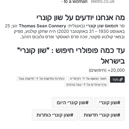
- to a woman
Metro.co.uk
מה אנחנו יודעים על שון קונרי
סר
תומאס שון קונרי
(באנגלית: sir
Thomas Sean Connery
; ‏25
באוגוסט 1930 – 31 באוקטובר 2020) היה שחקן קולנוע, מפיק
ובמאי קולנוע סקוטי, זוכה פרס האוסקר ופרס גלובוס הזהב.
עד כמה פופולרי חיפוש : "שון קונרי"
בישראל
20,000+
(חיפושים)
תאור הנושא על ידי ויקיפדיה
כותרות וחדשות על ידי חדשות גוגל
מָקוֹר
גרף טרנדים על ידי גוגל טרנדס
שון קונרי
שון קונרי היום
שון קונרי חדשות
שון קונרי כותרות