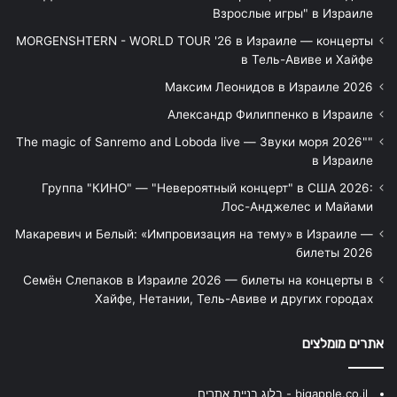
Взрослые игры" в Израиле
MORGENSHTERN - WORLD TOUR '26 в Израиле — концерты
в Тель-Авиве и Хайфе
Максим Леонидов в Израиле 2026
Александр Филиппенко в Израиле
"The magic of Sanremo and Loboda live — Звуки моря 2026"
в Израиле
Группа "КИНО" — "Невероятный концерт" в США 2026:
Лос-Анджелес и Майами
Макаревич и Белый: «Импровизация на тему» в Израиле —
билеты 2026
Семён Слепаков в Израиле 2026 — билеты на концерты в
Хайфе, Нетании, Тель-Авиве и других городах
אתרים מומלצים
bigapple.co.il - בלוג בניית אתרים