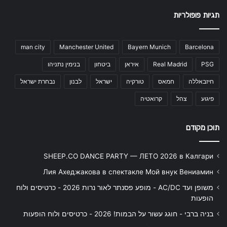
תגיות פופולריות
man city
Manchester United
Bayern Munich
Barcelona
PSG
Real Madrid
איראן
ביטחון
בנימין נתניהו
חיזבאללה
חמאס
טורקיה
ישראל
לבנון
נבחרת ישראל
פיגוע
צהל
קרואטיה
תוכן מקודם
SHEEP.CO DANCE PARTY — ЛЕТО 2026 в Калгари
Лия Ахеджакова в спектакле Мой внук Вениамин
משופן ועד AC/DC - מופע פסנתר לאור נרות 2026 - כרטיסים ולוח
הופעות
בניה ברבי - חוגג עשור על הבמות! 2026 - כרטיסים ולוח הופעות