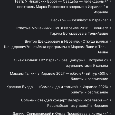
"Театр У Никитских Ворот — Свадьба — легендарный
спектакль Марка Розовского впервые в Израиле!" в
Израиле
"Песняры — Pesniary" в Израиле
Отпетые Мошенники LIVE в Израиле 2026 — концерт
Гарика Богомазова в Тель-Авиве
Виктор Шендерович в Израиле: «Откуда взялся
Шендерович?» - съёмка программы с Марком Лави в Тель-
Авиве
«О чём молчит ТВ? Израиль без цензуры» - Встреча с
журналистами 9 канала
Максим Галкин в Израиле 2027 — юбилейный тур «50!»:
билеты и расписание
Красная Бурда — «Самеах, да и только!» в Израиле 2026:
билеты и расписание
"Сольный стендап концерт Валерии Яковлевой —
Расслабься так у всех!" в Израиле
"Даниил Спиваковский и Ольга Прокофьева в комедии