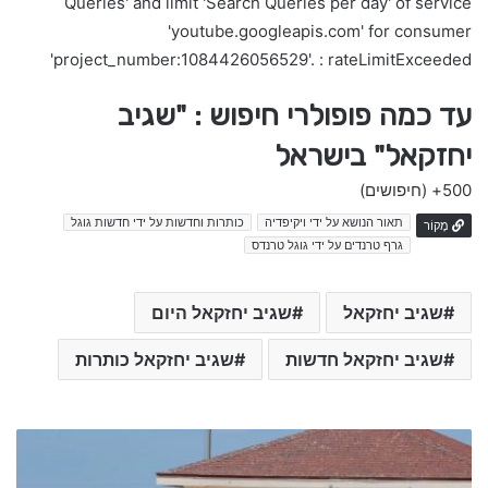
Queries' and limit 'Search Queries per day' of service
'youtube.googleapis.com' for consumer
'project_number:1084426056529'. : rateLimitExceeded
עד כמה פופולרי חיפוש : "שגיב
יחזקאל" בישראל
500+
(חיפושים)
תאור הנושא על ידי ויקיפדיה
כותרות וחדשות על ידי חדשות גוגל
מָקוֹר
גרף טרנדים על ידי גוגל טרנדס
שגיב יחזקאל
שגיב יחזקאל היום
שגיב יחזקאל חדשות
שגיב יחזקאל כותרות
כ
ו
ת