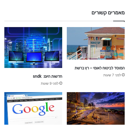
ר
מ
מאמרים קשורים
א
ז
ו
ז
המוסד לביטוח לאומי – רץ ברשת
לפני 7 שעות
חדשות היום: sndk
לפני 9 שעות