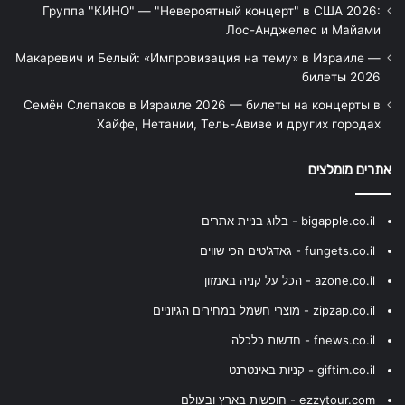
Группа "КИНО" — "Невероятный концерт" в США 2026:
Лос-Анджелес и Майами
Макаревич и Белый: «Импровизация на тему» в Израиле —
билеты 2026
Семён Слепаков в Израиле 2026 — билеты на концерты в
Хайфе, Нетании, Тель-Авиве и других городах
אתרים מומלצים
bigapple.co.il - בלוג בניית אתרים
fungets.co.il - גאדג'טים הכי שווים
azone.co.il - הכל על קניה באמזון
zipzap.co.il - מוצרי חשמל במחירים הגיוניים
fnews.co.il - חדשות כלכלה
giftim.co.il - קניות באינטרנט
ezzytour.com - חופשות בארץ ובעולם