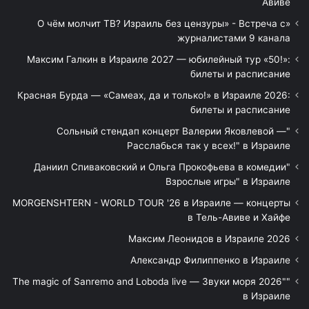
Авиве
«О чём молчит ТВ? Израиль без цензуры» - Встреча с
журналистами 9 канала
Максим Галкин в Израиле 2027 — юбилейный тур «50!»:
билеты и расписание
Красная Бурда — «Самеах, да и только!» в Израиле 2026:
билеты и расписание
"Сольный стендап концерт Валерии Яковлевой —
Расслабься так у всех!" в Израиле
"Даниил Спиваковский и Ольга Прокофьева в комедии
Взрослые игры" в Израиле
MORGENSHTERN - WORLD TOUR '26 в Израиле — концерты
в Тель-Авиве и Хайфе
Максим Леонидов в Израиле 2026
Александр Филиппенко в Израиле
"The magic of Sanremo and Loboda live — Звуки моря 2026"
в Израиле