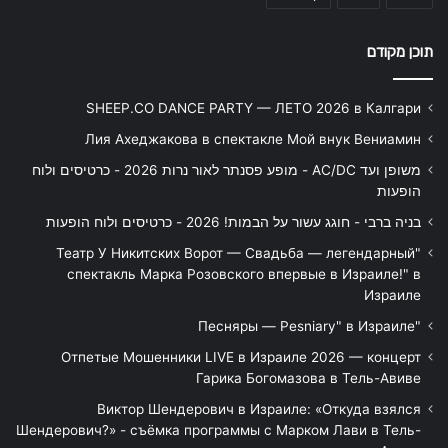
תוכן מקודם
SHEEP.CO DANCE PARTY — ЛЕТО 2026 в Калгари
Лия Ахеджакова в спектакле Мой внук Вениамин
משופן ועד AC/DC - מופע פסנתר לאור נרות 2026 - כרטיסים ולוח
הופעות
בניה ברבי - חוגג עשור על הבמות! 2026 - כרטיסים ולוח הופעות
"Театр У Никитских Ворот — Свадьба — легендарный
спектакль Марка Розовского впервые в Израиле!" в
Израиле
"Песняры — Pesniary" в Израиле
Отпетые Мошенники LIVE в Израиле 2026 — концерт
Гарика Богомазова в Тель-Авиве
Виктор Шендерович в Израиле: «Откуда взялся
Шендерович?» - съёмка программы с Марком Лави в Тель-