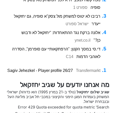
סופיה
ספורט 1
רביבו לא יטוס למשחק מול צסק"א סופיה, גם יחזקאל
ייעדר
ישראל ספורט
אלונה ברקת נגד ההתאחדות: "יחזקאל לא ודבוש
כן?"
ynet.co.il
די.סי במסך הקטן: "הרפתקאותיי עם סופרמן", הסדרה
לאוהבי הדמות
C14
Sagiv Jehezkel - Player profile 26/27
Transfermarkt
מה אנחנו יודעים על שגיב יחזקאל
שגיב שלום יחזקאל
(נולד ב-21 במרץ 1995) הוא כדורגלן ישראלי
המשחק בעמדות המגן הימני והקיצוני במכבי תל אביב מליגת העל
ובנבחרת ישראל.
Error 429 Quota exceeded for quota metric 'Search