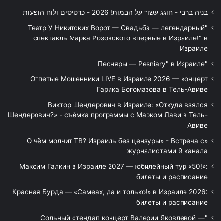
בניה ברבי - חוגג עשור על הבמות! 2026 - כרטיסים ולוח הופעות
"Театр У Никитских Ворот — Свадьба — легендарный
спектакль Марка Розовского впервые в Израиле!" в
Израиле
"Песняры — Pesniary" в Израиле
Отпетые Мошенники LIVE в Израиле 2026 — концерт
Гарика Богомазова в Тель-Авиве
Виктор Шендерович в Израиле: «Откуда взялся
Шендерович?» - съёмка программы с Марком Лави в Тель-
Авиве
«О чём молчит ТВ? Израиль без цензуры» - Встреча с
журналистами 9 канала
Максим Галкин в Израиле 2027 — юбилейный тур «50!»:
билеты и расписание
Красная Бурда — «Самеах, да и только!» в Израиле 2026:
билеты и расписание
"Сольный стендап концерт Валерии Яковлевой —