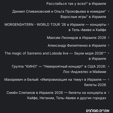
Расслабься так у всех!" в Израиле
"Даниил Спиваковский и Ольга Прокофьева в комедии
Взрослые игры" в Израиле
MORGENSHTERN - WORLD TOUR '26 в Израиле — концерты
в Тель-Авиве и Хайфе
Максим Леонидов в Израиле 2026
Александр Филиппенко в Израиле
"The magic of Sanremo and Loboda live — Звуки моря 2026"
в Израиле
Группа "КИНО" — "Невероятный концерт" в США 2026:
Лос-Анджелес и Майами
Макаревич и Белый: «Импровизация на тему» в Израиле —
билеты 2026
Семён Слепаков в Израиле 2026 — билеты на концерты в
Хайфе, Нетании, Тель-Авиве и других городах
אתרים מומלצים