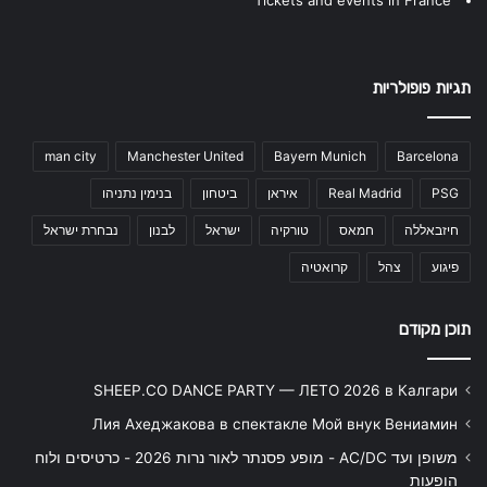
תגיות פופולריות
man city
Manchester United
Bayern Munich
Barcelona
PSG
Real Madrid
איראן
ביטחון
בנימין נתניהו
חיזבאללה
חמאס
טורקיה
ישראל
לבנון
נבחרת ישראל
פיגוע
צהל
קרואטיה
תוכן מקודם
SHEEP.CO DANCE PARTY — ЛЕТО 2026 в Калгари
Лия Ахеджакова в спектакле Мой внук Вениамин
משופן ועד AC/DC - מופע פסנתר לאור נרות 2026 - כרטיסים ולוח
הופעות