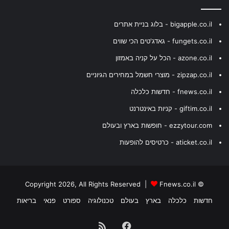
bigapple.co.il - בלוג בניית אתרים
fungets.co.il - גאדג'טים הכי שווים
azone.co.il - הכל על קניה באמזון
zipzap.co.il - מוצרי חשמל במחירים הגיוניים
fnews.co.il - חדשות כלכלה
giftim.co.il - קניות באינטרנט
ezzytour.com - חופשות בארץ ובעולם
aticket.co.il - כרטיסים להופעות
Fnews.co.il
© Copyright 2026, All Rights Reserved |
חדשות
כלכלה
בארץ
בעולם
טכנולוגיה
ספורט
פנאי
בריאות
Facebook
RSS