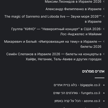
Максим Леонидов в Израиле 2026
Александр Филиппенко в Израиле
"The magic of Sanremo and Loboda live — Звуки моря 2026"
в Израиле
Группа "КИНО" — "Невероятный концерт" в США 2026:
Лос-Анджелес и Майами
Макаревич и Белый: «Импровизация на тему» в Израиле —
билеты 2026
Семён Слепаков в Израиле 2026 — билеты на концерты в
Хайфе, Нетании, Тель-Авиве и других городах
אתרים מומלצים
bigapple.co.il - בלוג בניית אתרים
fungets.co.il - גאדג'טים הכי שווים
azone.co.il - הכל על קניה באמזון