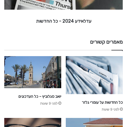
2
s
B
0
2
r
עדלאידע 2024 - כל החדשות
4
a
z
-
i
l
מאמרים קשורים
כ
ל
ה
ח
ד
ש
ו
ת
יואב סגלוביץ – כל העדכונים
כל החדשות על עומרי גלזר
לפני 9 שעות
לפני 9 שעות