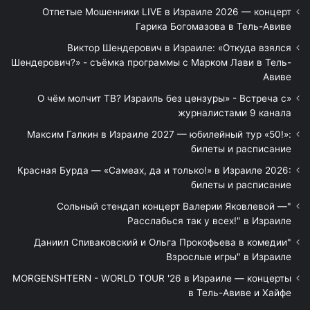
Отпетые Мошенники LIVE в Израиле 2026 — концерт
Гарика Богомазова в Тель-Авиве
Виктор Шендерович в Израиле: «Откуда взялся
Шендерович?» - съёмка программы с Марком Лави в Тель-
Авиве
«О чём молчит ТВ? Израиль без цензуры» - Встреча с
журналистами 9 канала
Максим Галкин в Израиле 2027 — юбилейный тур «50!»:
билеты и расписание
Красная Бурда — «Самеах, да и только!» в Израиле 2026:
билеты и расписание
"Сольный стендап концерт Валерии Яковлевой —
Расслабься так у всех!" в Израиле
"Даниил Спиваковский и Ольга Прокофьева в комедии
Взрослые игры" в Израиле
MORGENSHTERN - WORLD TOUR '26 в Израиле — концерты
в Тель-Авиве и Хайфе