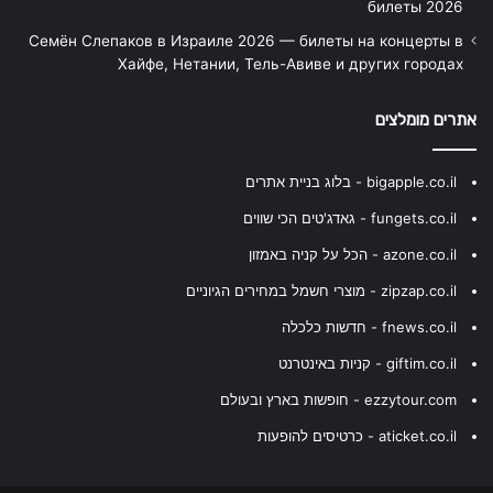
билеты 2026
Семён Слепаков в Израиле 2026 — билеты на концерты в
Хайфе, Нетании, Тель-Авиве и других городах
אתרים מומלצים
bigapple.co.il - בלוג בניית אתרים
fungets.co.il - גאדג'טים הכי שווים
azone.co.il - הכל על קניה באמזון
zipzap.co.il - מוצרי חשמל במחירים הגיוניים
fnews.co.il - חדשות כלכלה
giftim.co.il - קניות באינטרנט
ezzytour.com - חופשות בארץ ובעולם
aticket.co.il - כרטיסים להופעות