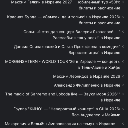
Максим Галкин в Израиле 2027 — юбилейный тур «50!»:
билеты и расписание
Красная Бурда — «Самеах, да и только!» в Израиле 2026:
билеты и расписание
"Сольный стендап концерт Валерии Яковлевой —
Расслабься так у всех!" в Израиле
"Даниил Спиваковский и Ольга Прокофьева в комедии
Взрослые игры" в Израиле
MORGENSHTERN - WORLD TOUR '26 в Израиле — концерты
в Тель-Авиве и Хайфе
Максим Леонидов в Израиле 2026
Александр Филиппенко в Израиле
"The magic of Sanremo and Loboda live — Звуки моря 2026"
в Израиле
Группа "КИНО" — "Невероятный концерт" в США 2026:
Лос-Анджелес и Майами
Макаревич и Белый: «Импровизация на тему» в Израиле —