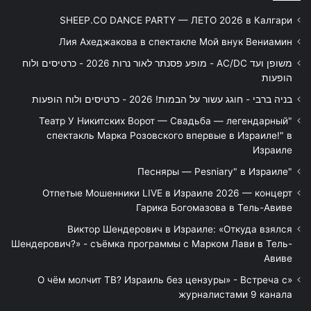
SHEEP.CO DANCE PARTY — ЛЕТО 2026 в Калгари
Лия Ахеджакова в спектакле Мой внук Вениамин
משופן ועד AC/DC - מופע פסנתר לאור נרות 2026 - כרטיסים ולוח
הופעות
בניה ברבי - חוגג עשור על הבמות! 2026 - כרטיסים ולוח הופעות
"Театр У Никитских Ворот — Свадьба — легендарный
спектакль Марка Розовского впервые в Израиле!" в
Израиле
"Песняры — Pesniary" в Израиле
Отпетые Мошенники LIVE в Израиле 2026 — концерт
Гарика Богомазова в Тель-Авиве
Виктор Шендерович в Израиле: «Откуда взялся
Шендерович?» - съёмка программы с Марком Лави в Тель-
Авиве
«О чём молчит ТВ? Израиль без цензуры» - Встреча с
журналистами 9 канала