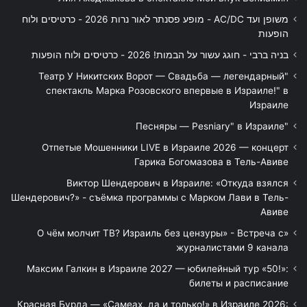
משופן ועד AC/DC - מופע פסנתר לאור נרות 2026 - כרטיסים ולוח
הופעות
בניה ברבי - חוגג עשור על הבמות! 2026 - כרטיסים ולוח הופעות
"Театр У Никитских Ворот — Свадьба — легендарный
спектакль Марка Розовского впервые в Израиле!" в
Израиле
"Песняры — Pesniary" в Израиле
Отпетые Мошенники LIVE в Израиле 2026 — концерт
Гарика Богомазова в Тель-Авиве
Виктор Шендерович в Израиле: «Откуда взялся
Шендерович?» - съёмка программы с Марком Лави в Тель-
Авиве
«О чём молчит ТВ? Израиль без цензуры» - Встреча с
журналистами 9 канала
Максим Галкин в Израиле 2027 — юбилейный тур «50!»:
билеты и расписание
Красная Бурда — «Самеах, да и только!» в Израиле 2026: