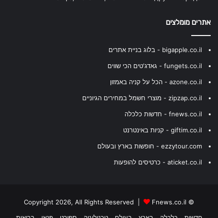
אתרים מומלצים
bigapple.co.il - בלוג בניית אתרים
fungets.co.il - גאדג'טים הכי שווים
azone.co.il - הכל על קניה באמזון
zipzap.co.il - מוצרי חשמל במחירים הגיוניים
fnews.co.il - חדשות כלכלה
giftim.co.il - קניות באינטרנט
ezzytour.com - חופשות בארץ ובעולם
aticket.co.il - כרטיסים להופעות
Fnews.co.il
© Copyright 2026, All Rights Reserved |
חדשות
כלכלה
בארץ
בעולם
טכנולוגיה
ספורט
פנאי
בריאות