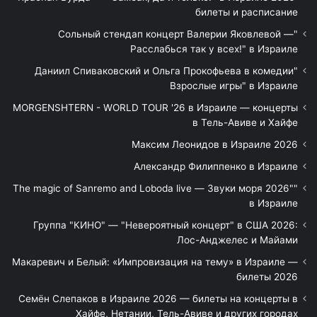
билеты и расписание
"Сольный стендап концерт Валерии Яковлевой —
Расслабься так у всех!" в Израиле
"Даниил Спиваковский и Ольга Прокофьева в комедии
Взрослые игры" в Израиле
MORGENSHTERN - WORLD TOUR '26 в Израиле — концерты
в Тель-Авиве и Хайфе
Максим Леонидов в Израиле 2026
Александр Филиппенко в Израиле
"The magic of Sanremo and Loboda live — Звуки моря 2026"
в Израиле
Группа "КИНО" — "Невероятный концерт" в США 2026:
Лос-Анджелес и Майами
Макаревич и Белый: «Импровизация на тему» в Израиле —
билеты 2026
Семён Слепаков в Израиле 2026 — билеты на концерты в
Хайфе, Нетании, Тель-Авиве и других городах