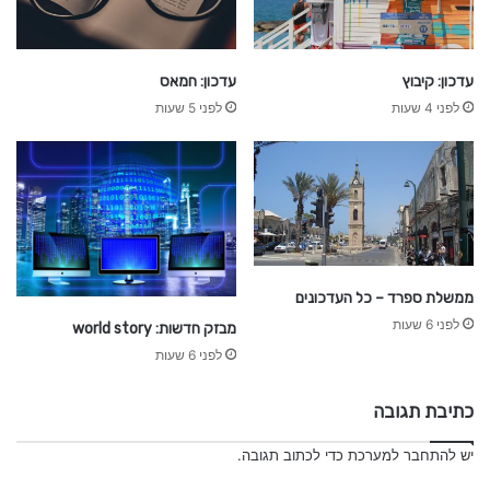
6
-
עדכון: קיבוץ
עדכון: חמאס
לפני 4 שעות
לפני 5 שעות
ר
ץ
ב
ר
ש
ת
ממשלת ספרד – כל העדכונים
לפני 6 שעות
מבזק חדשות: world story
לפני 6 שעות
כתיבת תגובה
יש
להתחבר למערכת
כדי לכתוב תגובה.