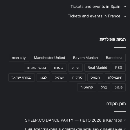
Tickets and events in Spain
Tickets and events in France
תגיות פופולריות
man city
Manchester United
Bayern Munich
Barcelona
PSG
Real Madrid
איראן
ביטחון
בנימין נתניהו
חיזבאללה
חמאס
טורקיה
ישראל
לבנון
נבחרת ישראל
פיגוע
צהל
קרואטיה
תוכן מקודם
SHEEP.CO DANCE PARTY — ЛЕТО 2026 в Калгари
Лия Ахеджакова в спектакле Мой внук Вениамин