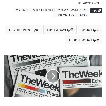
200+
(חיפושים)
תאור הנושא על ידי ויקיפדיה
כותרות וחדשות על ידי חדשות גוגל
מָקוֹר
גרף טרנדים על ידי גוגל טרנדס
קרואטיה
קרואטיה היום
קרואטיה חדשות
קרואטיה כותרות
s
a
r
a
h
e
n
g
e
l