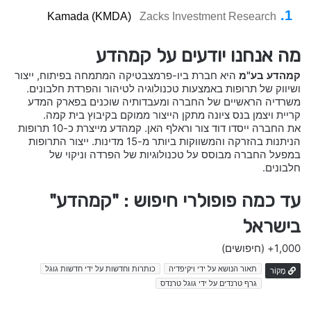
Kamada (KMDA)
Zacks Investment Research
מה אנחנו יודעים על קמהדע
קמהדע בע"מ
היא חברת ביו-פרמצבטיקה המתמחה בפיתוח, ייצור
ושיווק של תרופות באמצעות טכנולוגיה לטיהור והפרדת חלבונים.
משרדיה הראשיים של החברה ומעבדותיה שוכנים בפארק המדע
קריית ויצמן בנס ציונה מתקן הייצור ממוקם בקיבוץ בית קמה.
את החברה ייסדו דוד צור וראלף האן. קמהדע מייצרת כ-10 תרופות
הניתנות בהזרקה והמשווקות ביותר מ-15 מדינות. ייצור התרופות
במפעל החברה מבוסס על טכנולוגיות של הפרדה וניקוי של
חלבונים.
עד כמה פופולרי חיפוש : "קמהדע"
בישראל
1,000+
(חיפושים)
תאור הנושא על ידי ויקיפדיה
כותרות וחדשות על ידי חדשות גוגל
מָקוֹר
גרף טרנדים על ידי גוגל טרנדס