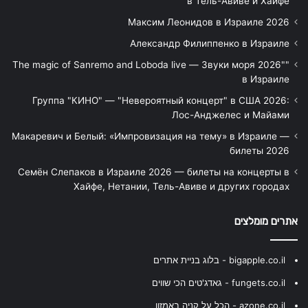
в Тель-Авиве и Хайфе
Максим Леонидов в Израиле 2026
Александр Филиппенко в Израиле
"The magic of Sanremo and Loboda live — Звуки моря 2026"
в Израиле
Группа "КИНО" — "Невероятный концерт" в США 2026:
Лос-Анджелес и Майами
Макаревич и Белый: «Импровизация на тему» в Израиле —
билеты 2026
Семён Слепаков в Израиле 2026 — билеты на концерты в
Хайфе, Нетании, Тель-Авиве и других городах
אתרים מומלצים
bigapple.co.il - בלוג בניית אתרים
fungets.co.il - גאדג'טים הכי שווים
azone.co.il - הכל על קניה באמזון