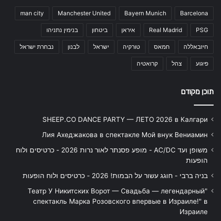
man city
Manchester United
Bayern Munich
Barcelona
PSG
Real Madrid
איראן
ביטחון
בנימין נתניהו
חיזבאללה
חמאס
טורקיה
ישראל
לבנון
נבחרת ישראל
פיגוע
צהל
קרואטיה
תוכן מקודם
SHEEP.CO DANCE PARTY — ЛЕТО 2026 в Калгари
Лия Ахеджакова в спектакле Мой внук Вениамин
משופן ועד AC/DC - מופע פסנתר לאור נרות 2026 - כרטיסים ולוח
הופעות
בניה ברבי - חוגג עשור על הבמות! 2026 - כרטיסים ולוח הופעות
"Театр У Никитских Ворот — Свадьба — легендарный
спектакль Марка Розовского впервые в Израиле!" в
Израиле