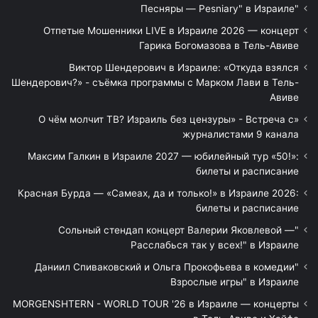
"Песняры — Pesniary" в Израиле
Отпетые Мошенники LIVE в Израиле 2026 — концерт
Гарика Богомазова в Тель-Авиве
Виктор Шендерович в Израиле: «Откуда взялся
Шендерович?» - съёмка программы с Марком Лави в Тель-
Авиве
«О чём молчит ТВ? Израиль без цензуры» - Встреча с
журналистами 9 канала
Максим Галкин в Израиле 2027 — юбилейный тур «50!»:
билеты и расписание
Красная Бурда — «Самеах, да и только!» в Израиле 2026:
билеты и расписание
"Сольный стендап концерт Валерии Яковлевой —
Расслабься так у всех!" в Израиле
"Даниил Спиваковский и Ольга Прокофьева в комедии
Взрослые игры" в Израиле
MORGENSHTERN - WORLD TOUR '26 в Израиле — концерты