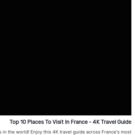
Top 10 Places To Visit In France - 4K Travel Guide
s in the world! Enjoy this 4K travel guide across France's most