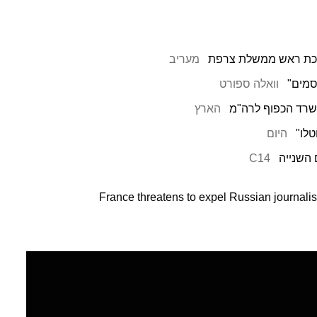
שכת ראש ממשלת צרפת
מעריב
סמים"
וואלה ספורט
שרד הכפוף לרה"מ
הארץ
לו"
היום
השנייה
C14
France threatens to expel Russian journal