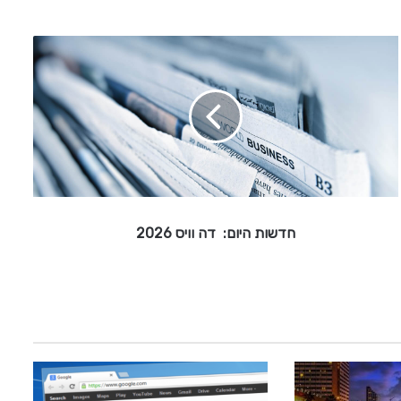
ח
ד
ש
ו
ת
ה
י
ו
ם
:
חדשות היום: דה וויס 2026
ד
ה
ו
ו
י
ס
2
0