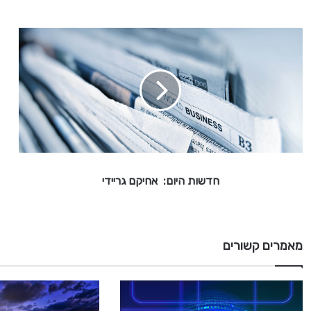
ח
ד
ש
ו
ת
ה
י
ו
ם
:
חדשות היום: אחיקם גריידי
א
ח
י
ק
מאמרים קשורים
ם
ג
ר
י