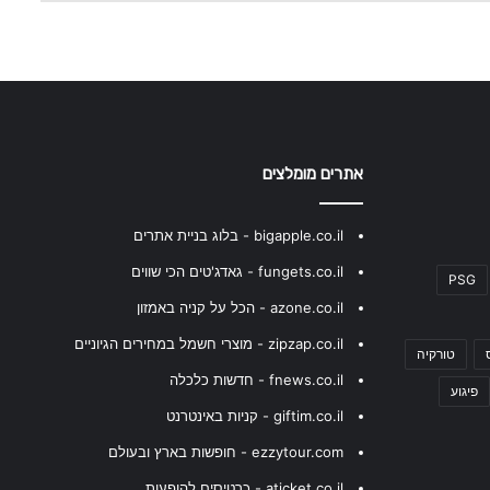
אתרים מומלצים
bigapple.co.il - בלוג בניית אתרים
fungets.co.il - גאדג'טים הכי שווים
PSG
azone.co.il - הכל על קניה באמזון
zipzap.co.il - מוצרי חשמל במחירים הגיוניים
טורקיה
fnews.co.il - חדשות כלכלה
פיגוע
giftim.co.il - קניות באינטרנט
ezzytour.com - חופשות בארץ ובעולם
aticket.co.il - כרטיסים להופעות