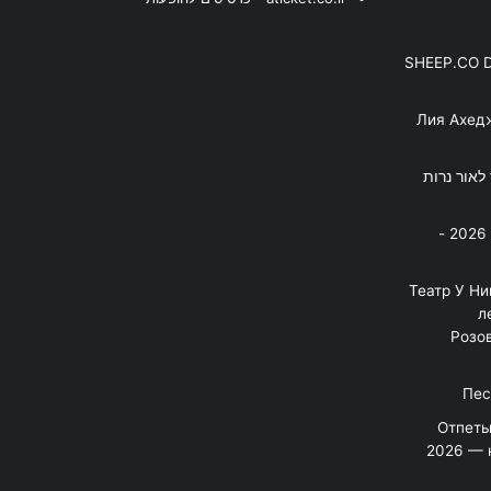
SHEEP.CO 
Лия Ахед
פסנתר לאור נרות
בניה ברבי - חוגג עשור על הבמות! 2026 -
"Театр У Н
л
Розов
Отпеты
2026 — 