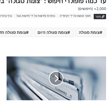
עד כמה פופולרי חיפוש : "צומת סגולה" ב
2,000+
(חיפושים)
תאור הנושא על ידי ויקיפדיה
כותרות וחדשות על ידי חדשות גוגל
גרף טרנדים
מָקוֹר
צומת סגולה
צומת סגולה היום
צומת סגולה חד
ז
א
ר
ה
ה
ו
ם