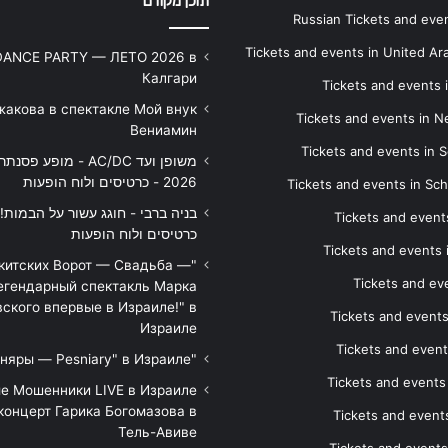
תוכן מקודם
Russian Tickets and event
Tickets and events in United Ar
DANCE PARTY — ЛЕТО 2026 в
Калгари
Tickets and events
жакова в спектакле Мой внук
Tickets and events in 
Вениамин
Tickets and events in S
משופן ועד AC/DC - מופע 
2026 - כרטיסים ולוח הופעות
Tickets and events in Sc
Tickets and events
כרטיסים ולוח הופעות
Tickets and events
икитских Ворот — Свадьба —
Tickets and eve
егендарный спектакль Марка
ского впервые в Израиле!" в
Tickets and event
Израиле
Tickets and event
"Песняры — Pesniary" в Израиле
Tickets and event
е Мошенники LIVE в Израиле
концерт Гарика Богомазова в
Tickets and events
Тель-Авиве
Tickets and events