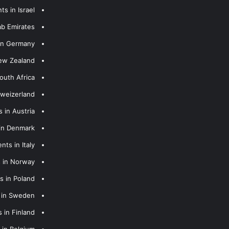
s in Israel
ab Emirates
 in Germany
New Zealand
outh Africa
hweizerland
 in Austria
 in Denmark
nts in Italy
s in Norway
s in Poland
s in Sweden
 in Finland
 in Belgium