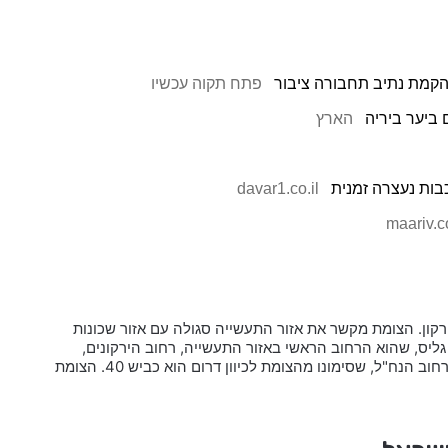
הקמת נתיב תחבורה ציבור
פתח תקוה עכשיו
 ביער ביריה
הארץ
בות נעצרה זמנית
davar1.co.il
maariv.co
קון. הצומת מקשר את אזור התעשייה סגולה עם אזור שכונות
ומקשר בין הרחובות בן-ציון גליס, שהוא הרחוב הראשי באזור התעשייה, רחוב הירקונים,
שסימונו בצומת מתחלף מכביש 40 לכיוון צפון לכביש 481 לכיוון דרום, ורחוב הנח"ל, שסימונו מהצומת לכיוון דרום הוא כביש 40. הצומת