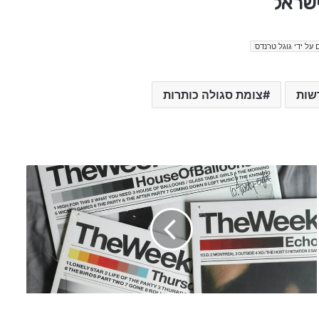
ישראל
 על ידי גוגל טרנדס
שות
צומת סגולה כותרות
ש
י
א
ו
ח
י
ו
ן