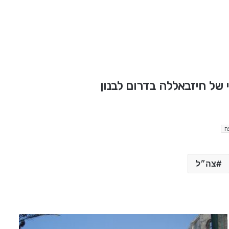
של חיזבאללה בדרום לבנון
ה
צה״ל
כ