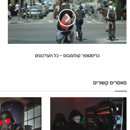
ר
י
ס
ט
ו
פ
ר
ק
ו
כריסטופר קולומבוס - כל העדכונים
ל
ו
מ
ב
ו
מאמרים קשורים
ס
-
כ
ל
ה
ע