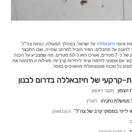
ת איומי
חיזבאללה
על ישראל. במהלך הפעולה, כוחות צה״ל
 להגנה על מחבלים. הפיר הוביל למרחב שהייה, שבו התבצר
מחבל חיזבאללה. מבדיקות שנעשו במקום, התברר כי הפיר נמצא בעומק של כ-7 מטרים, ואורכו הוא כ-50 מטרים, מה שמצביע על הכנה
עם אמצעי לחימה וציוד ליחידות קרביות. פעילות זו מדגימה את
נוע כל סכנה פוטנציאלית מהאויבים באזור.
-קרקעי של חיזבאללה בדרום לבנון
 הצפון
מקור ראשון
 ממשלת נתניהו
הארץ
שי לייזר במסוקי קרב של צה"ל"
ynet.co.il
ת
בחדרי חרדים