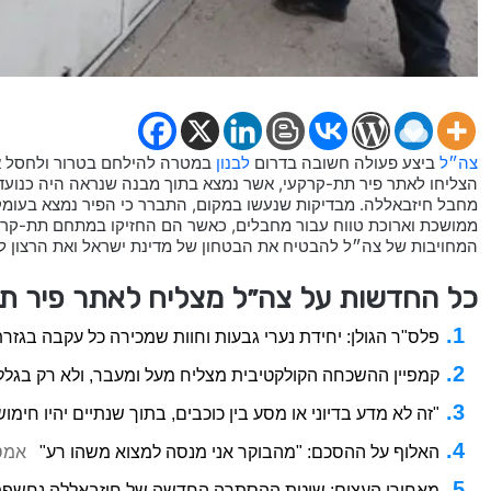
צה״ל
ביצע פעולה חשובה בדרום
לבנון
במטרה להילחם בטרור ולחסל א
הצליחו לאתר פיר תת-קרקעי, אשר נמצא בתוך מבנה שנראה היה כנועד
ממושכת וארוכת טווח עבור מחבלים, כאשר הם החזיקו במתחם תת-קרקעי 
המחויבות של צה״ל להבטיח את הבטחון של מדינת ישראל ואת הרצון למ
כל החדשות על צה״ל מצליח לאתר פיר תת
פלס"ר הגולן: יחידת נערי גבעות וחוות שמכירה כל עקבה בגזרת
קמפיין ההשכחה הקולקטיבית מצליח מעל ומעבר, ולא רק בגלל
"זה לא מדע בדיוני או מסע בין כוכבים, בתוך שנתיים יהיו חימו
האלוף על ההסכם: "מהבוקר אני מנסה למצוא משהו רע"
אמס
מאחורי העצים: שיטת ההסתרה החדשה של חיזבאללה נחשפ