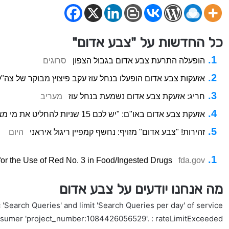
כל החדשות על "צבע אדום"
הופעלה התרעת צבע אדום בגבול הצפון
סרוגים
אזעקות צבע אדום הופעלו בנחל עוז עקב פיצוץ מבוקר של צה"ל
חריג: אזעקת צבע אדום נשמעת בנחל עוז
מעריב
אזעקת צבע אדום באו"ם: "יש לכם 15 שניות להחליט את מי מצילים קודם"
זהירות! "צבע אדום" מזויף: נחשף קמפיין ריגול איראני
היום
for the Use of Red No. 3 in Food/Ingested Drugs
fda.gov
מה אנחנו יודעים על צבע אדום
'Search Queries' and limit 'Search Queries per day' of service
nsumer 'project_number:1084426056529'. : rateLimitExceeded