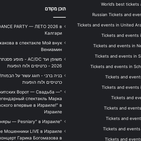
World’s best tickets
תוכן מקודם
Russian Tickets and event
Tickets and events in United Ar
DANCE PARTY — ЛЕТО 2026 в
Калгари
Tickets and events
жакова в спектакле Мой внук
Tickets and events in 
Вениамин
Tickets and events in S
משופן ועד AC/DC - מופע 
2026 - כרטיסים ולוח הופעות
Tickets and events in Sc
Tickets and events
כרטיסים ולוח הופעות
Tickets and events
икитских Ворот — Свадьба —
Tickets and eve
егендарный спектакль Марка
ского впервые в Израиле!" в
Tickets and event
Израиле
Tickets and event
"Песняры — Pesniary" в Израиле
Tickets and event
е Мошенники LIVE в Израиле
концерт Гарика Богомазова в
Tickets and events