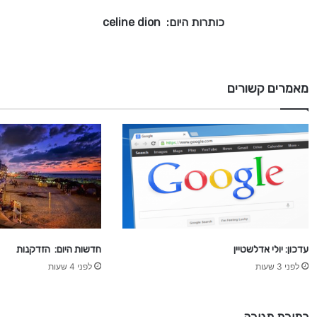
ם
כותרות היום: celine dion
:
c
e
l
מאמרים קשורים
i
n
e
d
i
o
n
עדכון: יולי אדלשטיין
חדשות היום: הזדקנות
לפני 3 שעות
לפני 4 שעות