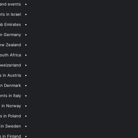
 and events
s in Israel
ab Emirates
 in Germany
New Zealand
outh Africa
hweizerland
 in Austria
 in Denmark
nts in Italy
s in Norway
s in Poland
s in Sweden
 in Finland