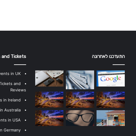
התעדכנו לאחרונה
 and Tickets
vents in UK
Tickets and
Reviews
 in Ireland
n Australia
ents in USA
 in Germany