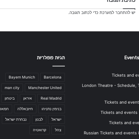
כתיבת תגובה
יש
להתחבר למערכת
כדי לכתוב תגובה.
Events
תגיות פופולריות
Tickets and e
Bayern Munich
Barcelona
London Theatre - Schedule, 
man city
Manchester United
Real Madrid
איראן
ביטחון
Tickets and events
בנימין נתניהו
חיזבאללה
חמאס
Tickets and events i
ישראל
לבנון
נבחרת ישראל
Tickets and ev
צהל
קרואטיה
Russian Tickets and events