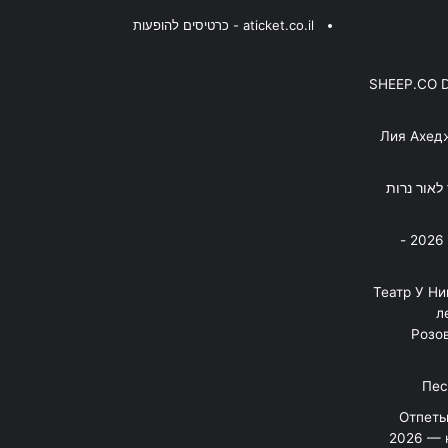
aticket.co.il - כרטיסים להופעות
SHEEP.CO 
Лия Ахед
פסנתר לאור נרות
בניה ברבי - חוגג עשור על הבמות! 2026 -
"Театр У Н
л
Розов
Отпеты
2026 — 