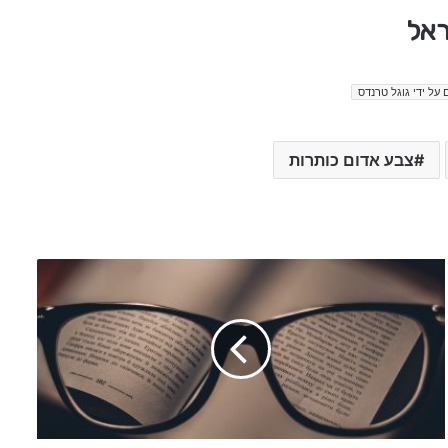
ראל
 על ידי גוגל טרנדס
צבע אדום כותרות
מ
ב
ז
ק
ח
ד
ש
ו
ת