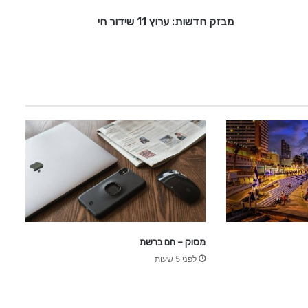
:
מבזק חדשות: ערוץ 11 שידור חי
ע
ר
ו
ץ
1
1
ש
י
ד
ו
ר
ח
י
מסוק – חם ברשת
לפני 5 שעות