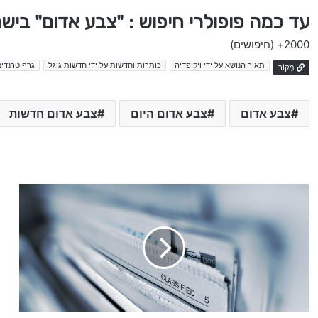
עד כמה פופולרי חיפוש : "צבע אדום" ביש
2000+
(חיפושים)
תאור הנושא על ידי ויקיפדיה
כותרות וחדשות על ידי חדשות גוגל
גרף טרנדים
מָקוֹר
צבע אדום
צבע אדום היום
צבע אדום חדשות
כ
ו
ת
ר
ו
ת
ה
י
ו