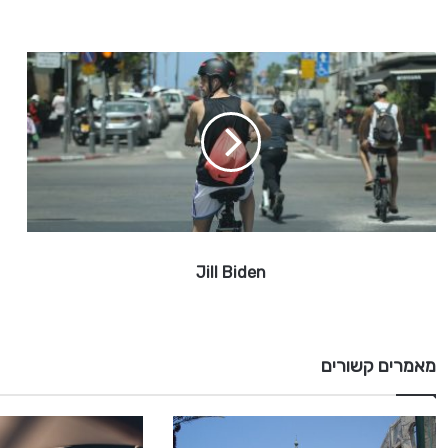
J
i
l
l
B
i
d
e
n
Jill Biden
מאמרים קשורים