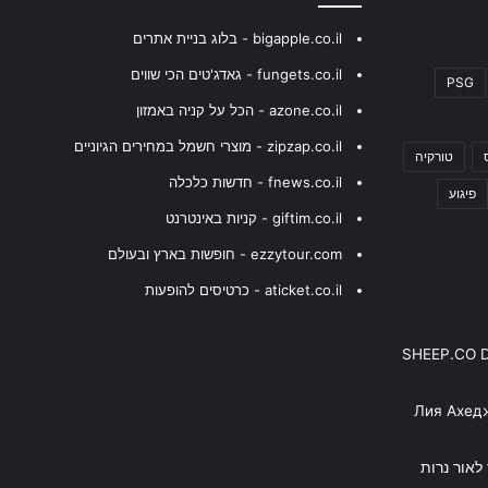
bigapple.co.il - בלוג בניית אתרים
fungets.co.il - גאדג'טים הכי שווים
PSG
azone.co.il - הכל על קניה באמזון
zipzap.co.il - מוצרי חשמל במחירים הגיוניים
טורקיה
fnews.co.il - חדשות כלכלה
פיגוע
giftim.co.il - קניות באינטרנט
ezzytour.com - חופשות בארץ ובעולם
aticket.co.il - כרטיסים להופעות
SHEEP.CO 
Лия Ахед
פסנתר לאור נרות