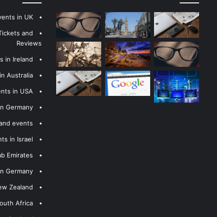
vents in UK
Tickets and
Reviews
 in Ireland
n Australia
ents in USA
 in Germany
 and events
s in Israel
ab Emirates
 in Germany
New Zealand
outh Africa