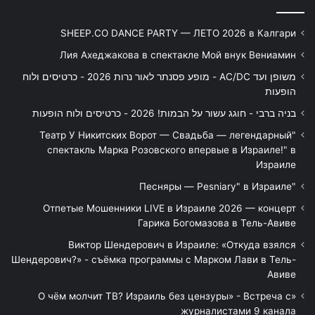
SHEEP.CO DANCE PARTY — ЛЕТО 2026 в Калгари
Лия Ахеджакова в спектакле Мой внук Вениамин
משופן ועד AC/DC - מופע פסנתר לאור נרות 2026 - כרטיסים ולוח
הופעות
בניה ברבי - חוגג עשור על הבמות! 2026 - כרטיסים ולוח הופעות
"Театр У Никитских Ворот — Свадьба — легендарный
спектакль Марка Розовского впервые в Израиле!" в
Израиле
"Песняры — Pesniary" в Израиле
Отпетые Мошенники LIVE в Израиле 2026 — концерт
Гарика Богомазова в Тель-Авиве
Виктор Шендерович в Израиле: «Откуда взялся
Шендерович?» - съёмка программы с Марком Лави в Тель-
Авиве
«О чём молчит ТВ? Израиль без цензуры» - Встреча с
журналистами 9 канала