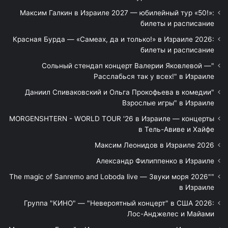
Максим Галкин в Израиле 2027 — юбилейный тур «50!»:
билеты и расписание
Красная Бурда — «Самеах, да и только!» в Израиле 2026:
билеты и расписание
"Сольный стендап концерт Валерии Яковлевой —
Расслабься так у всех!" в Израиле
"Даниил Спиваковский и Ольга Прокофьева в комедии
Взрослые игры" в Израиле
MORGENSHTERN - WORLD TOUR '26 в Израиле — концерты
в Тель-Авиве и Хайфе
Максим Леонидов в Израиле 2026
Александр Филиппенко в Израиле
"The magic of Sanremo and Loboda live — Звуки моря 2026"
в Израиле
Группа "КИНО" — "Невероятный концерт" в США 2026:
Лос-Анджелес и Майами