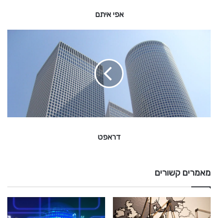
אפי איתם
ד
ר
א
פ
ט
דראפט
מאמרים קשורים