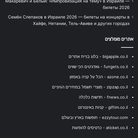
Макаревич и Белый: «Импровизация на тему» в Израиле —
билеты 2026
Семён Слепаков в Израиле 2026 — билеты на концерты в
Хайфе, Нетании, Тель-Авиве и других городах
אתרים מומלצים
bigapple.co.il - בלוג בניית אתרים
fungets.co.il - גאדג'טים הכי שווים
azone.co.il - הכל על קניה באמזון
zipzap.co.il - מוצרי חשמל במחירים הגיוניים
fnews.co.il - חדשות כלכלה
giftim.co.il - קניות באינטרנט
ezzytour.com - חופשות בארץ ובעולם
aticket.co.il - כרטיסים להופעות