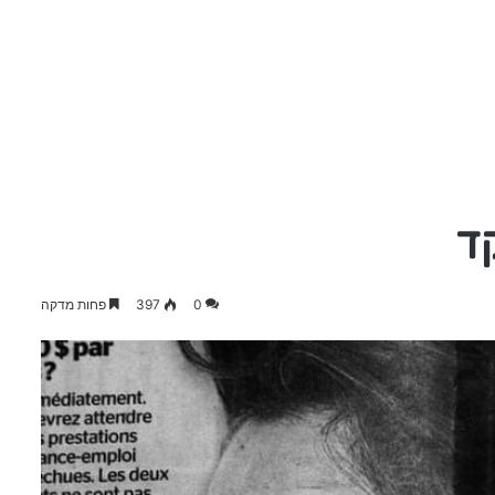
ד
0
397
פחות מדקה