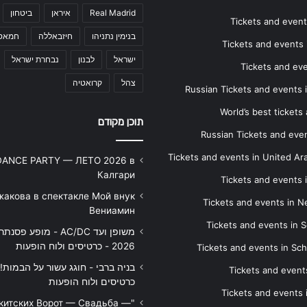
Real Madrid
איראן
ביטחון
Tickets and events
בנימין נתניהו
חיזבאללה
חמאס
Tickets and events i
ישראל
לבנון
נבחרת ישראל
Tickets and ev
צהל
קרואטיה
Russian Tickets and events
World’s best tickets
תוכן מקודם
Russian Tickets and event
Tickets and events in United Ar
DANCE PARTY — ЛЕТО 2026 в
Калгари
Tickets and events
жакова в спектакле Мой внук
Tickets and events in 
Вениамин
Tickets and events in S
משופן ועד AC/DC - מופע 
2026 - כרטיסים ולוח הופעות
Tickets and events in Sc
Tickets and events
כרטיסים ולוח הופעות
Tickets and events
икитских Ворот — Свадьба —