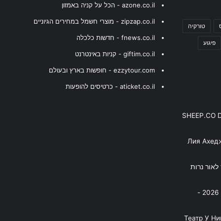
azone.co.il - הכל על קניה באמזון
zipzap.co.il - מוצרי חשמל במחירים הגיוניים
טורקיה
fnews.co.il - חדשות כלכלה
פיגוע
giftim.co.il - קניות באינטרנט
ezzytour.com - חופשות בארץ ובעולם
aticket.co.il - כרטיסים להופעות
SHEEP.CO 
Лия Ахед
פסנתר לאור נרות
בניה ברבי - חוגג עשור על הבמות! 2026 -
"Театр У Н