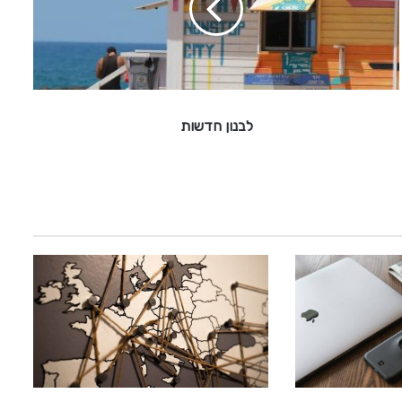
ן
ח
ד
ש
ו
ת
לבנון חדשות