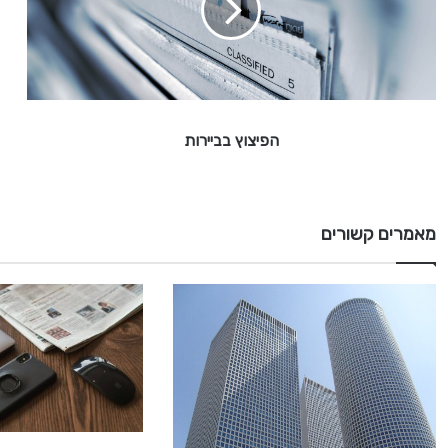
ו
ץ
ב
ב
י
י
הפיצוץ בביירות
ר
ו
ת
מאמרים קשורים