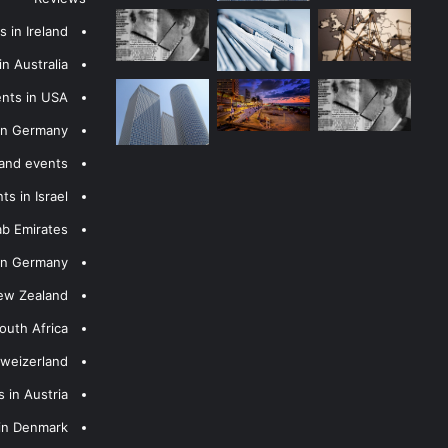
 in Ireland
n Australia
ents in USA
 in Germany
 and events
s in Israel
ab Emirates
 in Germany
New Zealand
outh Africa
hweizerland
 in Austria
 in Denmark