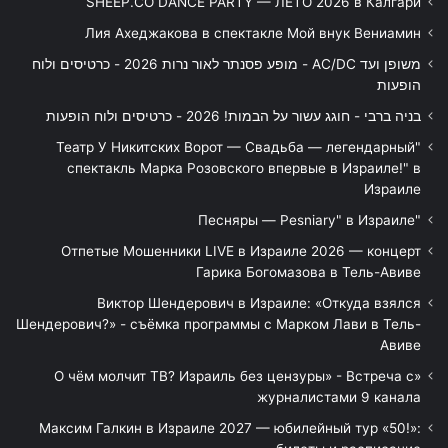
SHEEP.CO DANCE PARTY — ЛЕТО 2026 в Калгари
Лия Ахеджакова в спектакле Мой внук Вениамин
משופן ועד AC/DC - מופע פסנתר לאור נרות 2026 - כרטיסים ולוח
הופעות
בניה ברבי - חוגג עשור על הבמות! 2026 - כרטיסים ולוח הופעות
"Театр У Никитских Ворот — Свадьба — легендарный
спектакль Марка Розовского впервые в Израиле!" в
Израиле
"Песняры — Pesniary" в Израиле
Отпетые Мошенники LIVE в Израиле 2026 — концерт
Гарика Богомазова в Тель-Авиве
Виктор Шендерович в Израиле: «Откуда взялся
Шендерович?» - съёмка программы с Марком Лави в Тель-
Авиве
«О чём молчит ТВ? Израиль без цензуры» - Встреча с
журналистами 9 канала
Максим Галкин в Израиле 2027 — юбилейный тур «50!»: