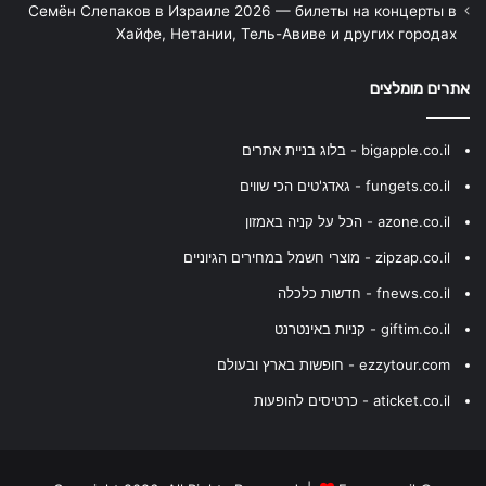
Семён Слепаков в Израиле 2026 — билеты на концерты в
Хайфе, Нетании, Тель-Авиве и других городах
אתרים מומלצים
bigapple.co.il - בלוג בניית אתרים
fungets.co.il - גאדג'טים הכי שווים
azone.co.il - הכל על קניה באמזון
zipzap.co.il - מוצרי חשמל במחירים הגיוניים
fnews.co.il - חדשות כלכלה
giftim.co.il - קניות באינטרנט
ezzytour.com - חופשות בארץ ובעולם
aticket.co.il - כרטיסים להופעות