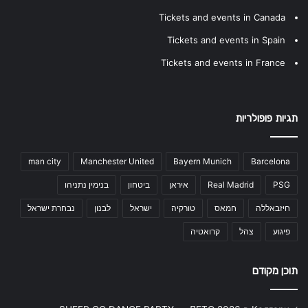
Tickets and events in Canada
Tickets and events in Spain
Tickets and events in France
תגיות פופולריות
man city
Manchester United
Bayern Munich
Barcelona
PSG
Real Madrid
איראן
ביטחון
בנימין נתניהו
חיזבאללה
חמאס
טורקיה
ישראל
לבנון
נבחרת ישראל
פיגוע
צהל
קרואטיה
תוכן מקודם