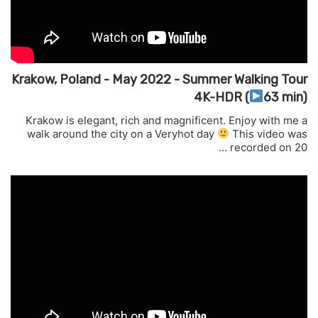
Krakow, Poland - May 2022 - Summer Walking Tour
4K-HDR (
63 min)
Krakow is elegant, rich and magnificent. Enjoy with me a
walk around the city on a Veryhot day
This video was
recorded on 20 ...