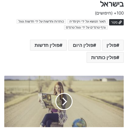
בישראל
100+
(חיפושים)
תאור הנושא על ידי ויקיפדיה
כותרות וחדשות על ידי חדשות גוגל
מָקוֹר
גרף טרנדים על ידי גוגל טרנדס
פולין
פולין היום
פולין חדשות
פולין כותרות
ד
י
ו
ו
י
ד
א
ט
נ