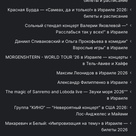
билеты и расписание
Красная Бурда — «Самеах, да и только!» в Израиле 2026:
билеты и расписание
"Сольный стендап концерт Валерии Яковлевой —
Расслабься так у всех!" в Израиле
"Даниил Спиваковский и Ольга Прокофьева в комедии
Взрослые игры" в Израиле
MORGENSHTERN - WORLD TOUR '26 в Израиле — концерты
в Тель-Авиве и Хайфе
Максим Леонидов в Израиле 2026
Александр Филиппенко в Израиле
"The magic of Sanremo and Loboda live — Звуки моря 2026"
в Израиле
Группа "КИНО" — "Невероятный концерт" в США 2026:
Лос-Анджелес и Майами
Макаревич и Белый: «Импровизация на тему» в Израиле —
билеты 2026