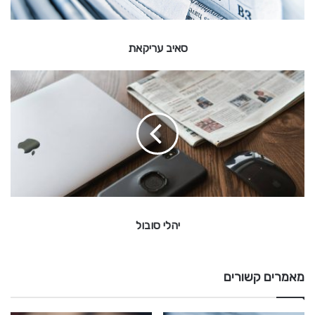
ק
א
ת
סאיב עריקאת
י
ה
ל
י
ס
ו
ב
ו
ל
יהלי סובול
מאמרים קשורים