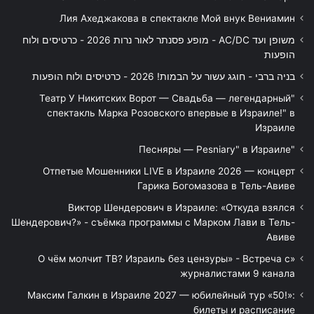
Лия Ахеджакова в спектакле Мой внук Вениамин
משופן ועד AC/DC - מופע פסנתר לאור נרות 2026 - כרטיסים ולוח
הופעות
בניה ברבי - חוגג עשור על הבמות! 2026 - כרטיסים ולוח הופעות
"Театр У Никитских Ворот — Свадьба — легендарный
спектакль Марка Розовского впервые в Израиле!" в
Израиле
"Песняры — Pesniary" в Израиле
Отпетые Мошенники LIVE в Израиле 2026 — концерт
Гарика Богомазова в Тель-Авиве
Виктор Шендерович в Израиле: «Откуда взялся
Шендерович?» - съёмка программы с Марком Лави в Тель-
Авиве
«О чём молчит ТВ? Израиль без цензуры» - Встреча с
журналистами 9 канала
Максим Галкин в Израиле 2027 — юбилейный тур «50!»:
билеты и расписание