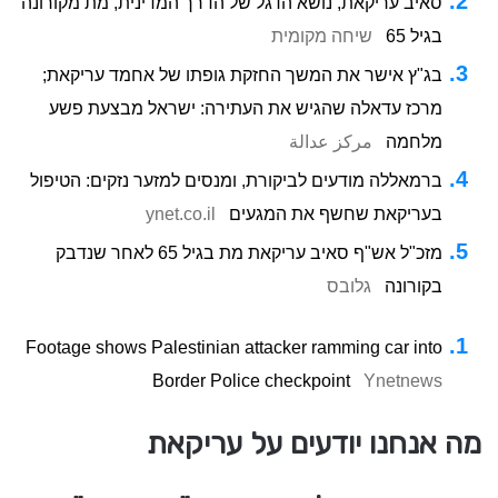
סאיב עריקאת, נושא הדגל של הדרך המדינית, מת מקורונה
בגיל 65
שיחה מקומית
בג"ץ אישר את המשך החזקת גופתו של אחמד עריקאת;
מרכז עדאלה שהגיש את העתירה: ישראל מבצעת פשע
מלחמה
مركز عدالة
ברמאללה מודעים לביקורת, ומנסים למזער נזקים: הטיפול
בעריקאת שחשף את המגעים
ynet.co.il
מזכ"ל אש"ף סאיב עריקאת מת בגיל 65 לאחר שנדבק
בקורונה
גלובס
Footage shows Palestinian attacker ramming car into
Border Police checkpoint
Ynetnews
מה אנחנו יודעים על עריקאת