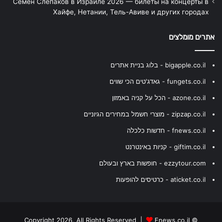
Семён Слепаков в Израиле 2026 — билеты на концерты в
Хайфе, Нетании, Тель-Авиве и других городах
אתרים מומלצים
bigapple.co.il - בלוג בניית אתרים
fungets.co.il - גאדג'טים הכי שווים
azone.co.il - הכל על קניה באמזון
zipzap.co.il - מוצרי חשמל במחירים הגיוניים
fnews.co.il - חדשות כלכלה
giftim.co.il - קניות באינטרנט
ezzytour.com - חופשות בארץ ובעולם
aticket.co.il - כרטיסים להופעות
Fnews.co.il
© Copyright 2026, All Rights Reserved |