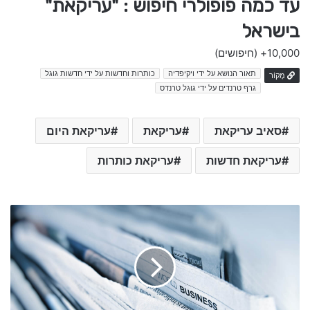
עד כמה פופולרי חיפוש : "עריקאת"
בישראל
10,000+
(חיפושים)
תאור הנושא על ידי ויקיפדיה
כותרות וחדשות על ידי חדשות גוגל
מָקוֹר
גרף טרנדים על ידי גוגל טרנדס
סאיב עריקאת
עריקאת
עריקאת היום
עריקאת חדשות
עריקאת כותרות
ס
א
י
ב
ע
ר
י