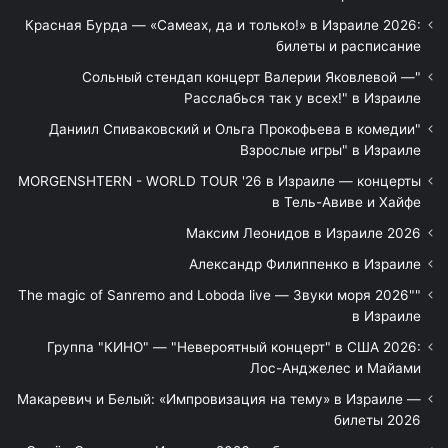
Красная Бурда — «Самеах, да и только!» в Израиле 2026:
билеты и расписание
"Сольный стендап концерт Валерии Яковлевой —
Расслабься так у всех!" в Израиле
"Даниил Спиваковский и Ольга Прокофьева в комедии
Взрослые игры" в Израиле
MORGENSHTERN - WORLD TOUR '26 в Израиле — концерты
в Тель-Авиве и Хайфе
Максим Леонидов в Израиле 2026
Александр Филиппенко в Израиле
"The magic of Sanremo and Loboda live — Звуки моря 2026"
в Израиле
Группа "КИНО" — "Невероятный концерт" в США 2026:
Лос-Анджелес и Майами
Макаревич и Белый: «Импровизация на тему» в Израиле —
билеты 2026