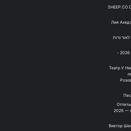
SHEEP.CO 
Лия Ахед
פסנתר לאור נרות
בניה ברבי - חוגג עשור על הבמות! 2026 -
"Театр У Н
л
Розов
Отпеты
2026 — 
Виктор Шен