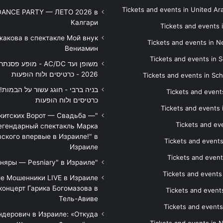
Tickets and events in United Ar
DANCE PARTY — ЛЕТО 2026 в
Калгари
Tickets and events
жакова в спектакле Мой внук
Tickets and events in 
Вениамин
Tickets and events in S
משופן ועד AC/DC - מופע 
2026 - כרטיסים ולוח הופעות
Tickets and events in Sc
Tickets and events
כרטיסים ולוח הופעות
Tickets and events
икитских Ворот — Свадьба —
Tickets and eve
егендарный спектакль Марка
ского впервые в Израиле!" в
Tickets and event
Израиле
Tickets and event
"Песняры — Pesniary" в Израиле
Tickets and event
е Мошенники LIVE в Израиле
концерт Гарика Богомазова в
Tickets and events
Тель-Авиве
Tickets and events
дерович в Израиле: «Откуда
Tickets and events in 