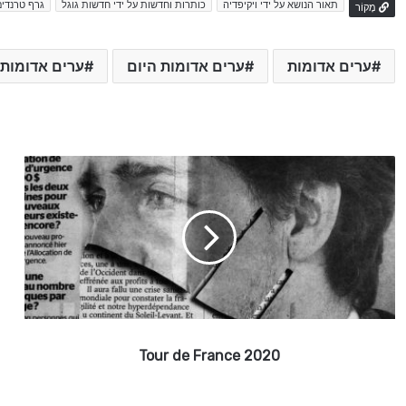
תאור הנושא על ידי ויקיפדיה
כותרות וחדשות על ידי חדשות גוגל
גרף טרנדים
מָקוֹר
ערים אדומות
ערים אדומות היום
ערים אדומות
T
o
u
r
d
e
F
r
a
n
Tour de France 2020
c
e
2