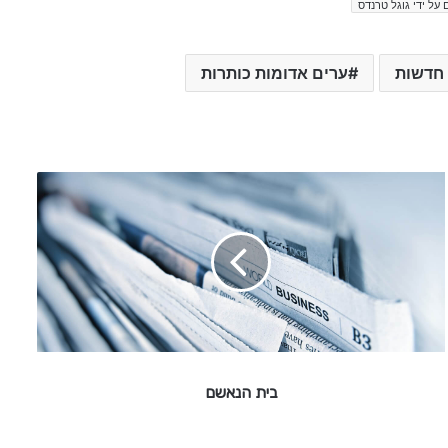
 על ידי גוגל טרנדס
 חדשות
ערים אדומות כותרות
ב
י
ת
ה
נ
א
ש
ם
בית הנאשם