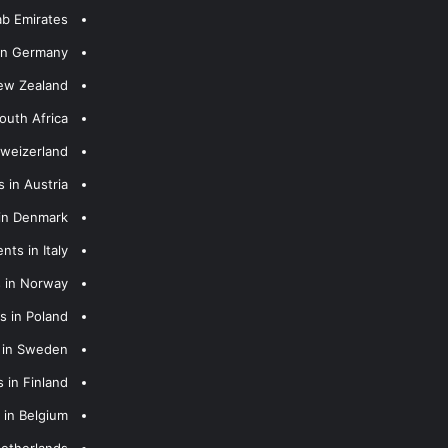
ab Emirates
 in Germany
New Zealand
outh Africa
hweizerland
 in Austria
 in Denmark
nts in Italy
s in Norway
s in Poland
s in Sweden
 in Finland
 in Belgium
Netherlands