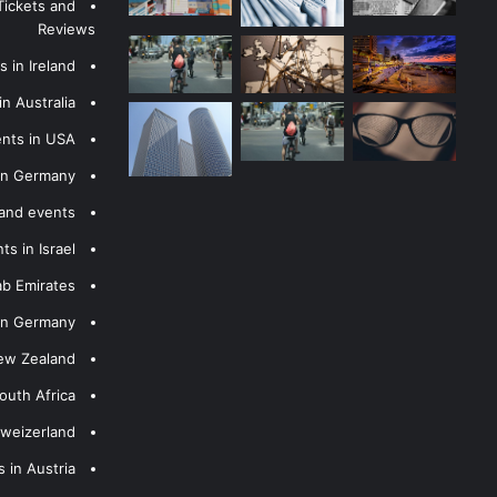
Tickets and
Reviews
 in Ireland
n Australia
ents in USA
 in Germany
 and events
s in Israel
ab Emirates
 in Germany
New Zealand
outh Africa
hweizerland
 in Austria