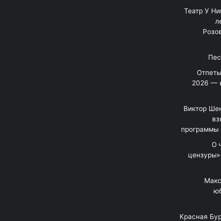
"Театр У Н
л
Розов
Отпеты
2026 — 
Виктор Шен
вз
программы 
«О
цензуры»
Макс
юб
Красная Бур