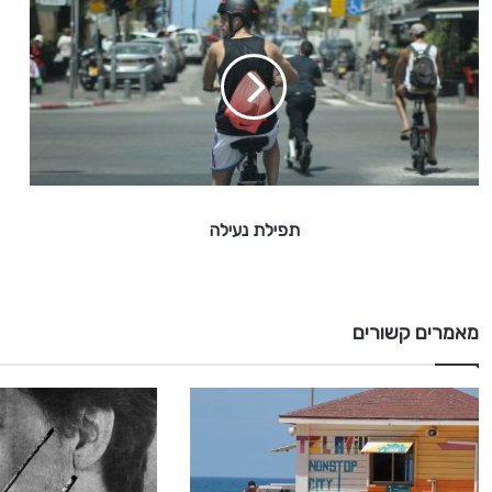
פ
י
ל
ת
נ
ע
י
ל
ה
תפילת נעילה
מאמרים קשורים