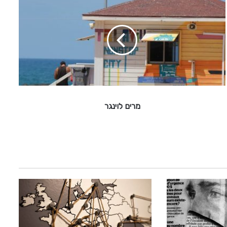
ר
י
ם
ל
ו
י
נ
ג
ר
מרים לוינגר