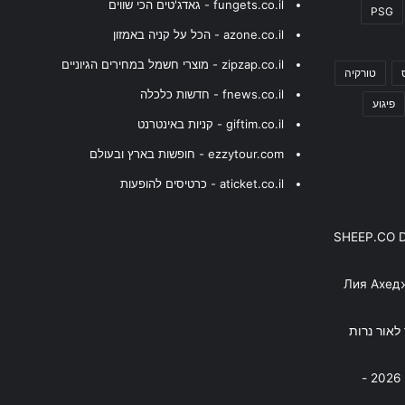
fungets.co.il - גאדג'טים הכי שווים
PSG
azone.co.il - הכל על קניה באמזון
zipzap.co.il - מוצרי חשמל במחירים הגיוניים
טורקיה
fnews.co.il - חדשות כלכלה
פיגוע
giftim.co.il - קניות באינטרנט
ezzytour.com - חופשות בארץ ובעולם
aticket.co.il - כרטיסים להופעות
SHEEP.CO 
Лия Ахед
פסנתר לאור נרות
בניה ברבי - חוגג עשור על הבמות! 2026 -