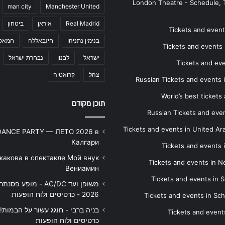
London Theatre - Schedule, 
man city
Manchester United
Real Madrid
איראן
ביטחון
Tickets and events
בנימין נתניהו
חיזבאללה
חמאס
Tickets and events i
ישראל
לבנון
נבחרת ישראל
Tickets and ev
צהל
קרואטיה
Russian Tickets and events
World’s best tickets
תוכן מקודם
Russian Tickets and event
Tickets and events in United Ar
DANCE PARTY — ЛЕТО 2026 в
Калгари
Tickets and events
жакова в спектакле Мой внук
Tickets and events in 
Вениамин
Tickets and events in S
משופן ועד AC/DC - מופע 
2026 - כרטיסים ולוח הופעות
Tickets and events in Sc
Tickets and events
כרטיסים ולוח הופעות