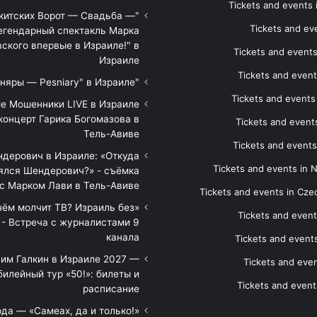
Tickets and events
икитских Ворот — Свадьба —
Tickets and eve
егендарный спектакль Марка
ского впервые в Израиле!" в
Tickets and event
Израиле
Tickets and event
"Песняры — Pesniary" в Израиле
Tickets and event
е Мошенники LIVE в Израиле
концерт Гарика Богомазова в
Tickets and events
Тель-Авиве
Tickets and events
дерович в Израиле: «Откуда
Tickets and events in 
ялся Шендерович?» - съёмка
с Марком Лави в Тель-Авиве
Tickets and events in Cze
 чём молчит ТВ? Израиль без
Tickets and event
 - Встреча с журналистами 9
канала
Tickets and event
им Галкин в Израиле 2027 —
Tickets and even
илейный тур «50!»: билеты и
Tickets and event
расписание
да — «Самеах, да и только!»