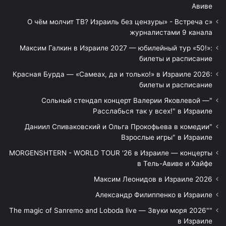
Авиве
«О чём молчит ТВ? Израиль без цензуры» - Встреча с
журналистами 9 канала
Максим Галкин в Израиле 2027 — юбилейный тур «50!»:
билеты и расписание
Красная Бурда — «Самеах, да и только!» в Израиле 2026:
билеты и расписание
"Сольный стендап концерт Валерии Яковлевой —
Расслабься так у всех!" в Израиле
"Даниил Спиваковский и Ольга Прокофьева в комедии
Взрослые игры" в Израиле
MORGENSHTERN - WORLD TOUR '26 в Израиле — концерты
в Тель-Авиве и Хайфе
Максим Леонидов в Израиле 2026
Александр Филиппенко в Израиле
"The magic of Sanremo and Loboda live — Звуки моря 2026"
в Израиле