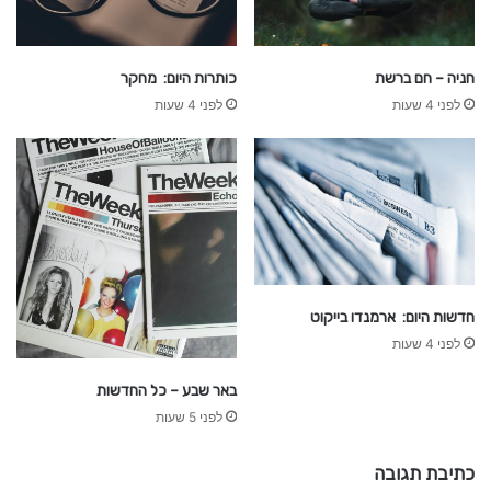
d
n
a
חניה – חם ברשת
כותרות היום: מחקר
t
לפני 4 שעות
לפני 4 שעות
i
o
n
a
l
c
r
i
c
k
חדשות היום: ארמנדו בייקוט
e
לפני 4 שעות
t
t
באר שבע – כל החדשות
e
לפני 5 שעות
a
m
כתיבת תגובה
v