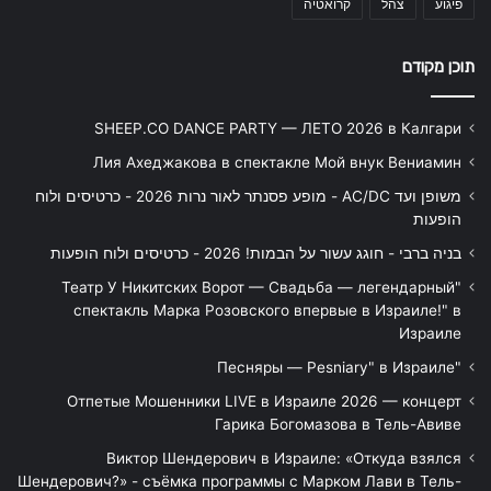
פיגוע
צהל
קרואטיה
תוכן מקודם
SHEEP.CO DANCE PARTY — ЛЕТО 2026 в Калгари
Лия Ахеджакова в спектакле Мой внук Вениамин
משופן ועד AC/DC - מופע פסנתר לאור נרות 2026 - כרטיסים ולוח
הופעות
בניה ברבי - חוגג עשור על הבמות! 2026 - כרטיסים ולוח הופעות
"Театр У Никитских Ворот — Свадьба — легендарный
спектакль Марка Розовского впервые в Израиле!" в
Израиле
"Песняры — Pesniary" в Израиле
Отпетые Мошенники LIVE в Израиле 2026 — концерт
Гарика Богомазова в Тель-Авиве
Виктор Шендерович в Израиле: «Откуда взялся
Шендерович?» - съёмка программы с Марком Лави в Тель-