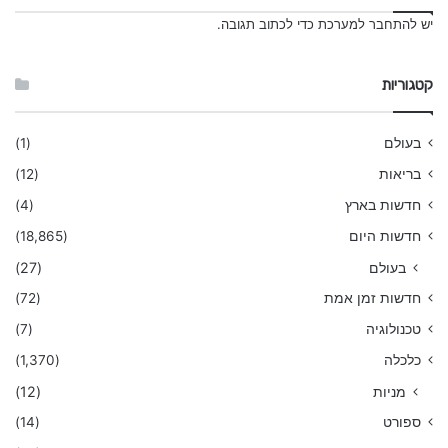
s
יש
להתחבר למערכת
כדי לכתוב תגובה.
i
n
d
קטגוריות
i
a
n
בעולם
(1)
a
בריאות
(12)
t
i
חדשות בארץ
(4)
o
חדשות היום
(18,865)
n
a
בעולם
(27)
l
חדשות זמן אמת
(72)
c
r
טכנולוגיה
(7)
i
כלכלה
(1,370)
c
k
מניות
(12)
e
ספורט
(14)
t
t