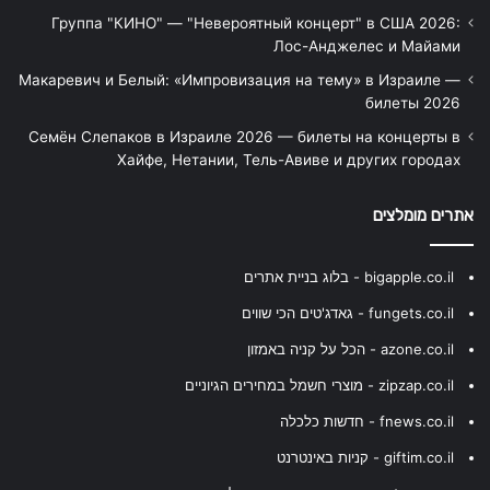
Группа "КИНО" — "Невероятный концерт" в США 2026:
Лос-Анджелес и Майами
Макаревич и Белый: «Импровизация на тему» в Израиле —
билеты 2026
Семён Слепаков в Израиле 2026 — билеты на концерты в
Хайфе, Нетании, Тель-Авиве и других городах
אתרים מומלצים
bigapple.co.il - בלוג בניית אתרים
fungets.co.il - גאדג'טים הכי שווים
azone.co.il - הכל על קניה באמזון
zipzap.co.il - מוצרי חשמל במחירים הגיוניים
fnews.co.il - חדשות כלכלה
giftim.co.il - קניות באינטרנט