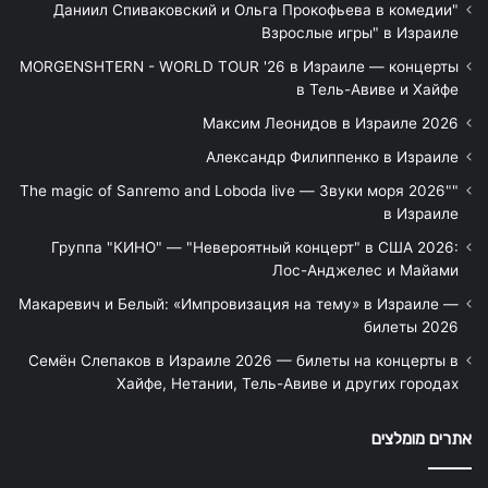
"Даниил Спиваковский и Ольга Прокофьева в комедии
Взрослые игры" в Израиле
MORGENSHTERN - WORLD TOUR '26 в Израиле — концерты
в Тель-Авиве и Хайфе
Максим Леонидов в Израиле 2026
Александр Филиппенко в Израиле
"The magic of Sanremo and Loboda live — Звуки моря 2026"
в Израиле
Группа "КИНО" — "Невероятный концерт" в США 2026:
Лос-Анджелес и Майами
Макаревич и Белый: «Импровизация на тему» в Израиле —
билеты 2026
Семён Слепаков в Израиле 2026 — билеты на концерты в
Хайфе, Нетании, Тель-Авиве и других городах
אתרים מומלצים