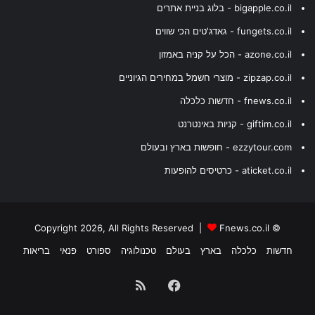
bigapple.co.il - בלוג בניית אתרים
fungets.co.il - גאדג'טים הכי שווים
azone.co.il - הכל על קניה באמזון
zipzap.co.il - מוצרי חשמל במחירים הגיוניים
fnews.co.il - חדשות כלכלה
giftim.co.il - קניות באינטרנט
ezzytour.com - חופשות בארץ ובעולם
aticket.co.il - כרטיסים להופעות
Fnews.co.il
© Copyright 2026, All Rights Reserved |
חדשות
כלכלה
בארץ
בעולם
טכנולוגיה
ספורט
פנאי
בריאות
Facebook
RSS