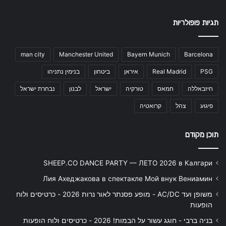
תגיות פופולריות
man city
Manchester United
Bayern Munich
Barcelona
PSG
Real Madrid
איראן
ביטחון
בנימין נתניהו
חיזבאללה
חמאס
טורקיה
ישראל
לבנון
נבחרת ישראל
פיגוע
צהל
קרואטיה
תוכן מקודם
SHEEP.CO DANCE PARTY — ЛЕТО 2026 в Калгари
Лия Ахеджакова в спектакле Мой внук Вениамин
משופן ועד AC/DC - מופע פסנתר לאור נרות 2026 - כרטיסים ולוח
הופעות
בניה ברבי - חוגג עשור על הבמות! 2026 - כרטיסים ולוח הופעות