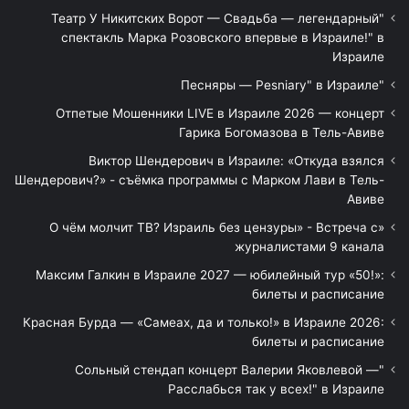
"Театр У Никитских Ворот — Свадьба — легендарный
спектакль Марка Розовского впервые в Израиле!" в
Израиле
"Песняры — Pesniary" в Израиле
Отпетые Мошенники LIVE в Израиле 2026 — концерт
Гарика Богомазова в Тель-Авиве
Виктор Шендерович в Израиле: «Откуда взялся
Шендерович?» - съёмка программы с Марком Лави в Тель-
Авиве
«О чём молчит ТВ? Израиль без цензуры» - Встреча с
журналистами 9 канала
Максим Галкин в Израиле 2027 — юбилейный тур «50!»:
билеты и расписание
Красная Бурда — «Самеах, да и только!» в Израиле 2026:
билеты и расписание
"Сольный стендап концерт Валерии Яковлевой —
Расслабься так у всех!" в Израиле