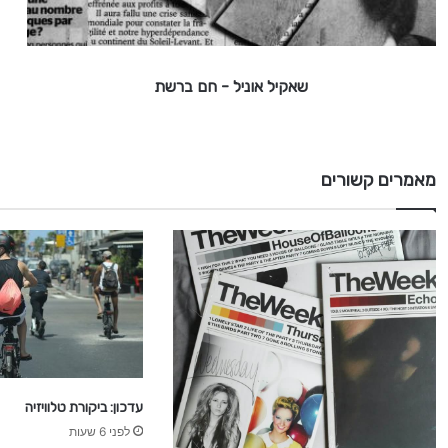
ו
נ
י
ל
שאקיל אוניל - חם ברשת
-
ח
ם
מאמרים קשורים
ב
ר
ש
ת
עדכון: ביקורת טלוויזיה
לפני 6 שעות