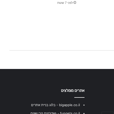
לפני 7 שעות
אתרים מומלצים
bigapple.co.il - בלוג בניית אתרים
fungets.co.il - גאדג'טים הכי שווים