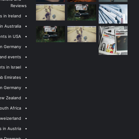
Reviews
 in Ireland
n Australia
ents in USA
 in Germany
 and events
s in Israel
ab Emirates
 in Germany
New Zealand
outh Africa
hweizerland
 in Austria
 in Denmark