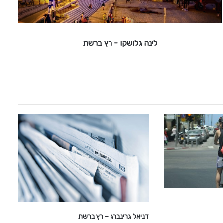
ו
ש
ק
ו
לינה גלושקו - רץ ברשת
-
ר
ץ
ב
ר
ש
ת
דניאל גרינברג – רץ ברשת