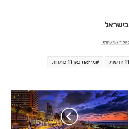
 על ידי גוגל טרנדס
מי זאת כאן 11 כותרות
ל
י
נ
ה
ג
ל