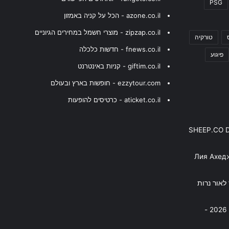
PSG
azone.co.il - הכל על קניה באמזון
zipzap.co.il - מוצרי חשמל במחירים הגיוניים
טורקיה
fnews.co.il - חדשות כלכלה
פיגוע
giftim.co.il - קניות באינטרנט
ezzytour.com - חופשות בארץ ובעולם
aticket.co.il - כרטיסים להופעות
SHEEP.CO 
Лия Ахед
פסנתר לאור נרות
בניה ברבי - חוגג עשור על הבמות! 2026 -