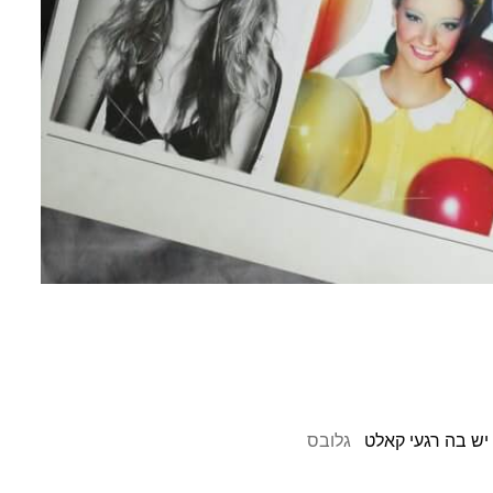
גלובס