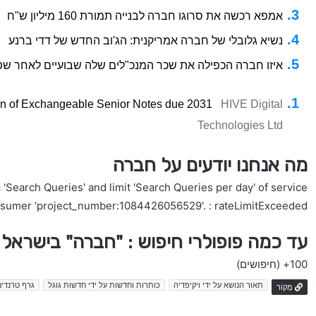
אמפא רכשה את סרוגו חברה לבנייה תמורת 160 מיליון ש"ח
נשיא גלובלי של חברה אמריקנית: הג'וב החדש של דדי ברנע
איזו חברה הכפילה את שכר המנכ"לים שלה שבועיים לאחר ש
ion of Exchangeable Senior Notes due 2031
HIVE Digital
Technologies Ltd
מה אנחנו יודעים על חברה
'Search Queries' and limit 'Search Queries per day' of service
nsumer 'project_number:1084426056529'. : rateLimitExceeded
עד כמה פופולרי חיפוש : "חברה" בישראל
100+
(חיפושים)
תאור הנושא על ידי ויקיפדיה
כותרות וחדשות על ידי חדשות גוגל
גרף טרנדים
מָקוֹר