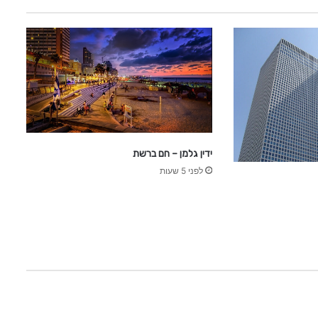
ח
ד
ש
ו
ת
ידין גלמן – חם ברשת
לפני 5 שעות