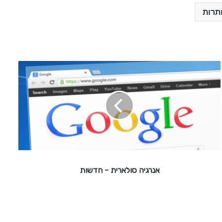
תרות
א
נ
ר
ג
י
ה
ס
ו
ל
א
אנרגיה סולארית - חדשות
ר
י
ת
-