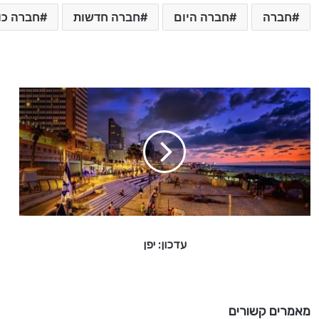
חברה
חברה היום
חברה חדשות
חברה כו
ע
ד
כ
ו
ן
:
י
פ
ן
עדכון: יפן
מאמרים קשורים