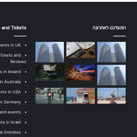
התעדכנו לאחרונה
 and Tickets
vents in UK
Tickets and
Reviews
 in Ireland
n Australia
ents in USA
 in Germany
 and events
s in Israel
ab Emirates