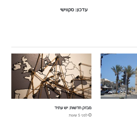
ו
עדכון: סקווישי
י
ש
י
מבזק חדשות: יש עתיד
לפני 5 שעות