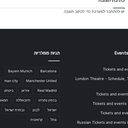
כתיבת תגובה
יש
להתחבר למערכת
כדי לכתוב תגובה.
Events
תגיות פופולריות
Tickets and e
Bayern Munich
Barcelona
London Theatre - Schedule, 
man city
Manchester United
Real Madrid
איראן
ביטחון
Tickets and events
בנימין נתניהו
חיזבאללה
חמאס
Tickets and events i
ישראל
לבנון
נבחרת ישראל
Tickets and ev
צהל
קרואטיה
Russian Tickets and events