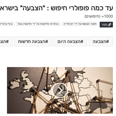
עד כמה פופולרי חיפוש : "הצבעה" בישרא
1000+
(חיפושים)
תאור הנושא על ידי ויקיפדיה
כותרות וחדשות על ידי חדשות גוגל
גרף טרנדים
מָקוֹר
הצבעה
הצבעה היום
הצבעה חדשות
הצב
ח
ד
ש
ו
ת
ה
י
ו
ם