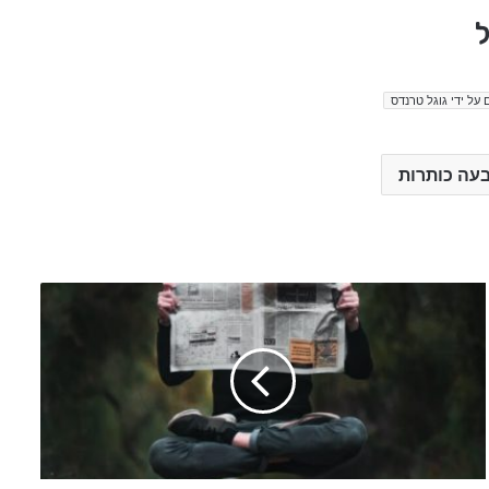
ל
 על ידי גוגל טרנדס
עה כותרות
ע
ד
כ
ו
ן
:
ס
ק
ו