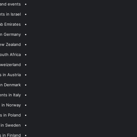
 and events
s in Israel
ab Emirates
 in Germany
New Zealand
outh Africa
hweizerland
 in Austria
 in Denmark
nts in Italy
s in Norway
s in Poland
s in Sweden
 in Finland