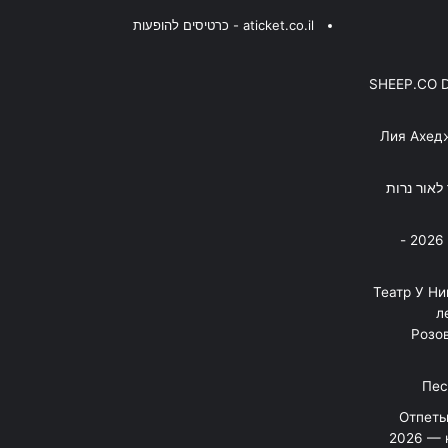
aticket.co.il - כרטיסים להופעות
SHEEP.CO 
Лия Ахед
פסנתר לאור נרות
בניה ברבי - חוגג עשור על הבמות! 2026 -
"Театр У Н
л
Розов
Отпеты
2026 — 