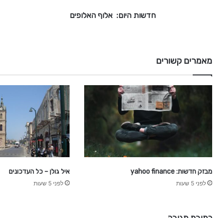
:
חדשות היום: אלוף האלופים
א
ל
ו
ף
מאמרים קשורים
ה
א
ל
ו
פ
י
ם
מבזק חדשות: yahoo finance
איל גולן – כל העדכונים
לפני 5 שעות
לפני 5 שעות