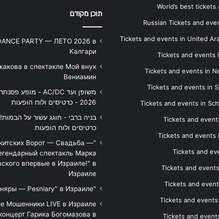
World’s best tickets
תוכן מקודם
Russian Tickets and event
Tickets and events in United Ar
DANCE PARTY — ЛЕТО 2026 в
Калгари
Tickets and events
жакова в спектакле Мой внук
Tickets and events in 
Вениамин
Tickets and events in S
משופן ועד AC/DC - מופע 
2026 - כרטיסים ולוח הופעות
Tickets and events in Sc
Tickets and events
כרטיסים ולוח הופעות
Tickets and events
икитских Ворот — Свадьба —
Tickets and eve
егендарный спектакль Марка
ского впервые в Израиле!" в
Tickets and event
Израиле
Tickets and event
"Песняры — Pesniary" в Израиле
Tickets and event
е Мошенники LIVE в Израиле
концерт Гарика Богомазова в
Tickets and events