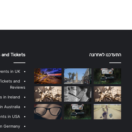
התעדכנו לאחרונה
 and Tickets
vents in UK
Tickets and
Reviews
 in Ireland
n Australia
ents in USA
 in Germany