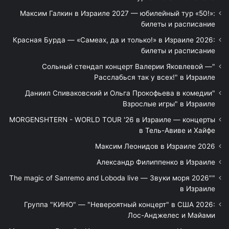
Максим Галкин в Израиле 2027 — юбилейный тур «50!»:
билеты и расписание
Красная Бурда — «Самеах, да и только!» в Израиле 2026:
билеты и расписание
"Сольный стендап концерт Валерии Яковлевой —
Расслабься так у всех!" в Израиле
"Даниил Спиваковский и Ольга Прокофьева в комедии
Взрослые игры" в Израиле
MORGENSHTERN - WORLD TOUR '26 в Израиле — концерты
в Тель-Авиве и Хайфе
Максим Леонидов в Израиле 2026
Александр Филиппенко в Израиле
"The magic of Sanremo and Loboda live — Звуки моря 2026"
в Израиле
Группа "КИНО" — "Невероятный концерт" в США 2026:
Лос-Анджелес и Майами