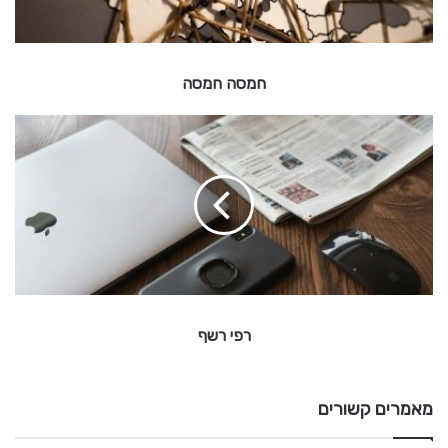
ה
חמסה חמסה
ר
פ
י
ר
ש
ף
רפי רשף
מאמרים קשורים