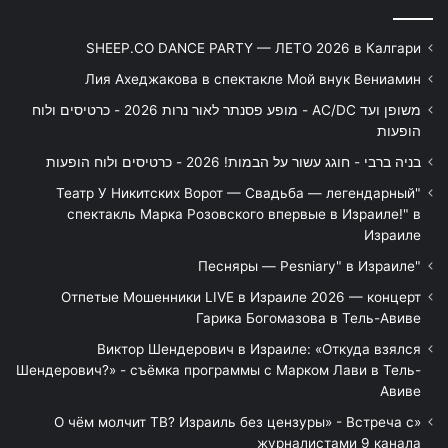
SHEEP.CO DANCE PARTY — ЛЕТО 2026 в Калгари
Лия Ахеджакова в спектакле Мой внук Вениамин
משופן ועד AC/DC - מופע פסנתר לאור נרות 2026 - כרטיסים ולוח
הופעות
בניה ברבי - חוגג עשור על הבמות! 2026 - כרטיסים ולוח הופעות
"Театр У Никитских Ворот — Свадьба — легендарный
спектакль Марка Розовского впервые в Израиле!" в
Израиле
"Песняры — Pesniary" в Израиле
Отпетые Мошенники LIVE в Израиле 2026 — концерт
Гарика Богомазова в Тель-Авиве
Виктор Шендерович в Израиле: «Откуда взялся
Шендерович?» - съёмка программы с Марком Лави в Тель-
Авиве
«О чём молчит ТВ? Израиль без цензуры» - Встреча с
журналистами 9 канала