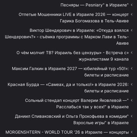
"Песняры — Pesniary" в Израиле
Отпетые Мошенники LIVE в Израиле 2026 — концерт
Гарика Богомазова в Тель-Авиве
Виктор Шендерович в Израиле: «Откуда взялся
Шендерович?» - съёмка программы с Марком Лави в Тель-
Авиве
«О чём молчит ТВ? Израиль без цензуры» - Встреча с
журналистами 9 канала
Максим Галкин в Израиле 2027 — юбилейный тур «50!»:
билеты и расписание
Красная Бурда — «Самеах, да и только!» в Израиле 2026:
билеты и расписание
"Сольный стендап концерт Валерии Яковлевой —
Расслабься так у всех!" в Израиле
"Даниил Спиваковский и Ольга Прокофьева в комедии
Взрослые игры" в Израиле
MORGENSHTERN - WORLD TOUR '26 в Израиле — концерты