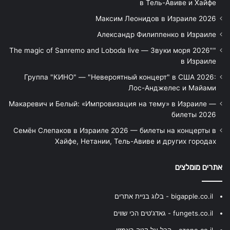
в Тель-Авиве и Хайфе
Максим Леонидов в Израиле 2026
Александр Филиппенко в Израиле
"The magic of Sanremo and Loboda live — Звуки моря 2026"
в Израиле
Группа "КИНО" — "Невероятный концерт" в США 2026:
Лос-Анджелес и Майами
Макаревич и Белый: «Импровизация на тему» в Израиле —
билеты 2026
Семён Слепаков в Израиле 2026 — билеты на концерты в
Хайфе, Нетании, Тель-Авиве и других городах
אתרים מומלצים
bigapple.co.il - בלוג בניית אתרים
fungets.co.il - גאדג'טים הכי שווים
azone.co.il - הכל על קניה באמזון