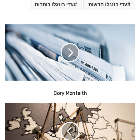
עדי בוזגלו חדשות
עדי בוזגלו כותרות
C
o
r
y
M
o
n
t
e
i
Cory Monteith
t
h
G
r
a
n
t
I