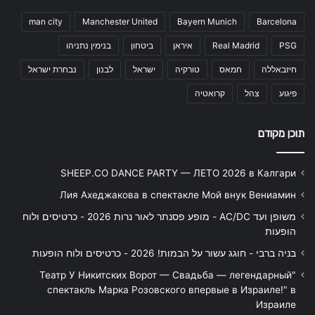
man city
Manchester United
Bayern Munich
Barcelona
PSG
Real Madrid
איראן
ביטחון
בנימין נתניהו
חיזבאללה
חמאס
טורקיה
ישראל
לבנון
נבחרת ישראל
פיגוע
צהל
קרואטיה
תוכן מקודם
SHEEP.CO DANCE PARTY — ЛЕТО 2026 в Калгари
Лия Ахеджакова в спектакле Мой внук Вениамин
משופן ועד AC/DC - מופע פסנתר לאור נרות 2026 - כרטיסים ולוח
הופעות
בניה ברבי - חוגג עשור על הבמות! 2026 - כרטיסים ולוח הופעות
"Театр У Никитских Ворот — Свадьба — легендарный
спектакль Марка Розовского впервые в Израиле!" в
Израиле