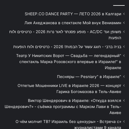
SHEEP.CO DANCE PARTY — ЛЕТО 2026 в Калгари
Лия Ахеджакова в спектакле Мой внук Вениамин
משופן ועד AC/DC - מופע פסנתר לאור נרות 2026 - כרטיסים ולוח
הופעות
בניה ברבי - חוגג עשור על הבמות! 2026 - כרטיסים ולוח הופעות
"Театр У Никитских Ворот — Свадьба — легендарный
спектакль Марка Розовского впервые в Израиле!" в
Израиле
"Песняры — Pesniary" в Израиле
Отпетые Мошенники LIVE в Израиле 2026 — концерт
Гарика Богомазова в Тель-Авиве
Виктор Шендерович в Израиле: «Откуда взялся
Шендерович?» - съёмка программы с Марком Лави в Тель-
Авиве
«О чём молчит ТВ? Израиль без цензуры» - Встреча с
журналистами 9 канала