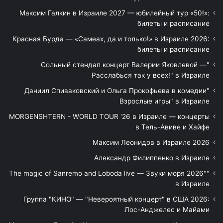
Максим Галкин в Израиле 2027 — юбилейный тур «50!»:
билеты и расписание
Красная Бурда — «Самеах, да и только!» в Израиле 2026:
билеты и расписание
"Сольный стендап концерт Валерии Яковлевой —
Расслабься так у всех!" в Израиле
"Даниил Спиваковский и Ольга Прокофьева в комедии
Взрослые игры" в Израиле
MORGENSHTERN - WORLD TOUR '26 в Израиле — концерты
в Тель-Авиве и Хайфе
Максим Леонидов в Израиле 2026
Александр Филиппенко в Израиле
"The magic of Sanremo and Loboda live — Звуки моря 2026"
в Израиле
Группа "КИНО" — "Невероятный концерт" в США 2026:
Лос-Анджелес и Майами