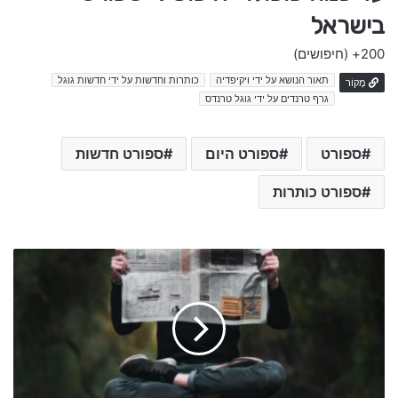
בישראל
200+
(חיפושים)
תאור הנושא על ידי ויקיפדיה
כותרות וחדשות על ידי חדשות גוגל
מָקוֹר
גרף טרנדים על ידי גוגל טרנדס
ספורט
ספורט היום
ספורט חדשות
ספורט כותרות
ה
א
ו
ד
י
ס
א
ה