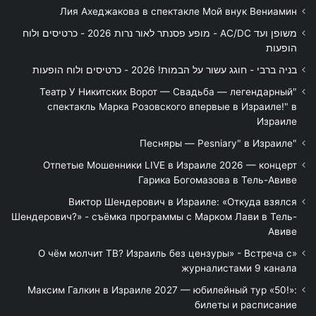
Лия Ахеджакова в спектакле Мой внук Вениамин
משופן ועד AC/DC - מופע פסנתר לאור נרות 2026 - כרטיסים ולוח
הופעות
בניה ברבי - חוגג עשור על הבמות! 2026 - כרטיסים ולוח הופעות
"Театр У Никитских Ворот — Свадьба — легендарный
спектакль Марка Розовского впервые в Израиле!" в
Израиле
"Песняры — Pesniary" в Израиле
Отпетые Мошенники LIVE в Израиле 2026 — концерт
Гарика Богомазова в Тель-Авиве
Виктор Шендерович в Израиле: «Откуда взялся
Шендерович?» - съёмка программы с Марком Лави в Тель-
Авиве
«О чём молчит ТВ? Израиль без цензуры» - Встреча с
журналистами 9 канала
Максим Галкин в Израиле 2027 — юбилейный тур «50!»:
билеты и расписание