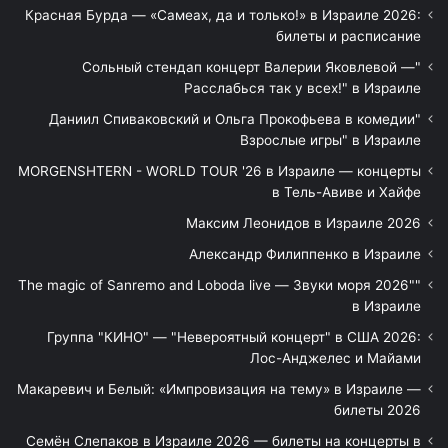
Красная Бурда — «Самеах, да и только!» в Израиле 2026:
билеты и расписание
"Сольный стендап концерт Валерии Яковлевой —
Расслабься так у всех!" в Израиле
"Даниил Спиваковский и Ольга Прокофьева в комедии
Взрослые игры" в Израиле
MORGENSHTERN - WORLD TOUR '26 в Израиле — концерты
в Тель-Авиве и Хайфе
Максим Леонидов в Израиле 2026
Александр Филиппенко в Израиле
"The magic of Sanremo and Loboda live — Звуки моря 2026"
в Израиле
Группа "КИНО" — "Невероятный концерт" в США 2026:
Лос-Анджелес и Майами
Макаревич и Белый: «Импровизация на тему» в Израиле —
билеты 2026
Семён Слепаков в Израиле 2026 — билеты на концерты в